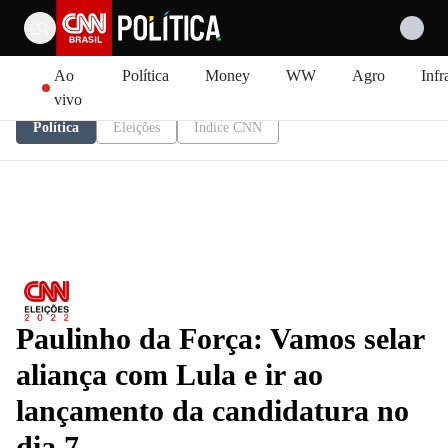
Pular para o conteúdo
Ao
Política
Money
WW
Agro
Infr
vivo
Política
Eleições
Índice CNN
Paulinho da Força: Vamos selar
aliança com Lula e ir ao
lançamento da candidatura no
dia 7