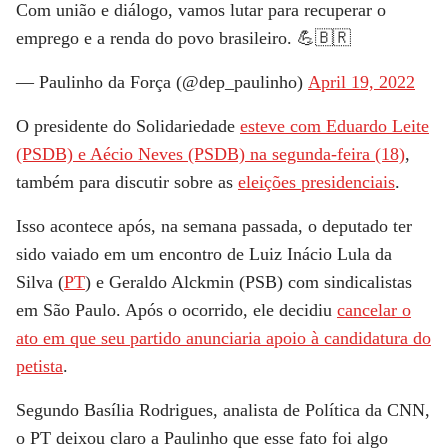
Com união e diálogo, vamos lutar para recuperar o
emprego e a renda do povo brasileiro. 💪🇧🇷
— Paulinho da Força (@dep_paulinho)
April 19, 2022
O presidente do Solidariedade
esteve com Eduardo Leite
(PSDB) e Aécio Neves (PSDB) na segunda-feira (18)
,
também para discutir sobre as
eleições presidenciais
.
Isso acontece após, na semana passada, o deputado ter
sido vaiado em um encontro de Luiz Inácio Lula da
Silva (
PT
) e Geraldo Alckmin (PSB) com sindicalistas
em São Paulo. Após o ocorrido, ele decidiu
cancelar o
ato em que seu partido anunciaria apoio à candidatura do
petista
.
Segundo Basília Rodrigues, analista de Política da
CNN
,
o PT deixou claro a Paulinho que esse fato foi algo