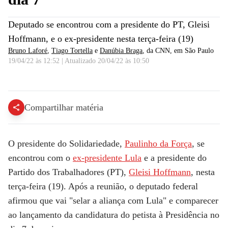
Deputado se encontrou com a presidente do PT, Gleisi
Hoffmann, e o ex-presidente nesta terça-feira (19)
Bruno Laforé
,
Tiago Tortella
e
Danúbia Braga
, da CNN
, em São Paulo
19/04/22 às 12:52
|
Atualizado
20/04/22 às 10:50
Paulinho da Força: Vamos selar aliança com Lula | VISÃO CNN
Compartilhar matéria
O presidente do Solidariedade,
Paulinho da Força
, se
encontrou com o
ex-presidente Lula
e a presidente do
Partido dos Trabalhadores (PT),
Gleisi Hoffmann
, nesta
terça-feira (19). Após a reunião, o deputado federal
afirmou que vai "selar a aliança com Lula" e comparecer
ao lançamento da candidatura do petista à Presidência no