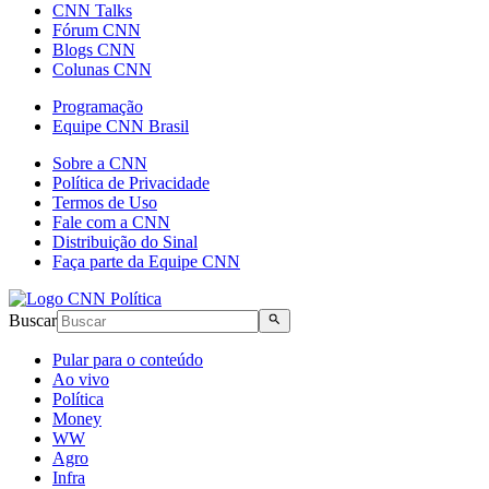
CNN Talks
Fórum CNN
Blogs CNN
Colunas CNN
Programação
Equipe CNN Brasil
Sobre a CNN
Política de Privacidade
Termos de Uso
Fale com a CNN
Distribuição do Sinal
Faça parte da Equipe CNN
Buscar
Pular para o conteúdo
Ao vivo
Política
Money
WW
Agro
Infra