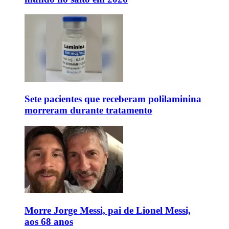
Sete pacientes que receberam polilaminina
morreram durante tratamento
Morre Jorge Messi, pai de Lionel Messi,
aos 68 anos