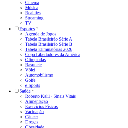
Cinema
Música
Realities
Streaming
TV
Esportes
Agenda de Jogos
Tabela Brasileirão Série A
Tabela Brasileirão Série B
Tabela Eliminatórias 2026
Copa Libertadores da América
Olimpíadas
Basquete
Vôlei
Automobilismo
Golfe
e-Sports
Saúde
Roberto Kalil - Sinais Vitais
Alimentação
Exercícios Físicos
Vacinação
Câncer
Drogas
Obesidade