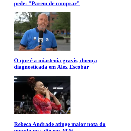
pede: "Parem de comprar"
O que é a miastenia gravis, doença
diagnosticada em Alex Escobar
Rebeca Andrade atinge maior nota do
mundo no salto em 2026