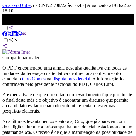
Gustavo Uribe
, da CNN
21/08/22 às 16:45
|
Atualizado
21/08/22 às
18:10
PDT contrata pesquisa para nortear estratégia de Ciro Gomes | CNN
DOMINGO
Compartilhar matéria
O PDT encomendou uma ampla pesquisa qualitativa em todas as
unidades da federação na tentativa de direcionar o discurso do
candidato
Ciro Gomes
na
disputa presidencial
. A informação foi
confirmada pelo presidente nacional do PDT, Carlos Lupi.
A expectativa é de que o resultado do levantamento fique pronto até
o final deste mês e o objetivo é encontrar um discurso que permita
ao candidato evitar o chamado voto útil e tentar crescer nas
pesquisas eleitorais.
Nos últimos levantamentos eleitorais, Ciro, que já apareceu com
dois dígitos durante a pré-campanha presidencial, estacionou em um
patamar de 6%. O receio é de que a manutenção da possibilidade de