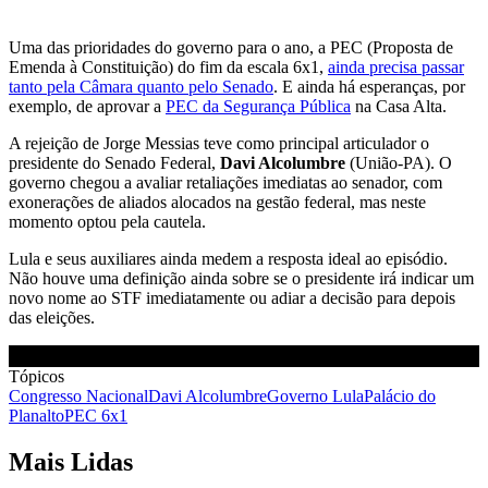
Uma das prioridades do governo para o ano, a PEC (Proposta de
Emenda à Constituição) do fim da escala 6x1,
ainda precisa passar
tanto pela Câmara quanto pelo Senado
. E ainda há esperanças, por
exemplo, de aprovar a
PEC da Segurança Pública
na Casa Alta.
A rejeição de Jorge Messias teve como principal articulador o
presidente do Senado Federal,
Davi Alcolumbre
(União-PA). O
governo chegou a avaliar retaliações imediatas ao senador, com
exonerações de aliados alocados na gestão federal, mas neste
momento optou pela cautela.
Lula e seus auxiliares ainda medem a resposta ideal ao episódio.
Não houve uma definição ainda sobre se o presidente irá indicar um
novo nome ao STF imediatamente ou adiar a decisão para depois
das eleições.
Tópicos
Congresso Nacional
Davi Alcolumbre
Governo Lula
Palácio do
Planalto
PEC 6x1
Mais Lidas