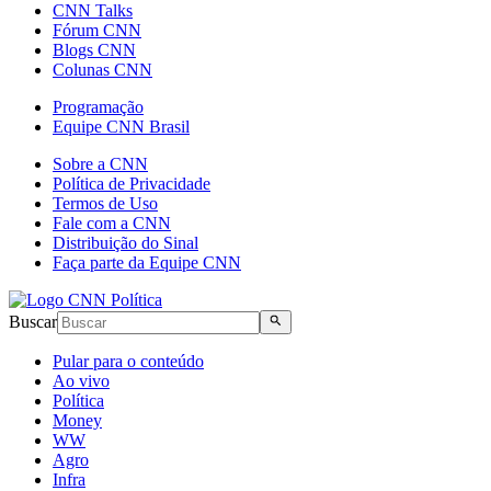
CNN Talks
Fórum CNN
Blogs CNN
Colunas CNN
Programação
Equipe CNN Brasil
Sobre a CNN
Política de Privacidade
Termos de Uso
Fale com a CNN
Distribuição do Sinal
Faça parte da Equipe CNN
Buscar
Pular para o conteúdo
Ao vivo
Política
Money
WW
Agro
Infra