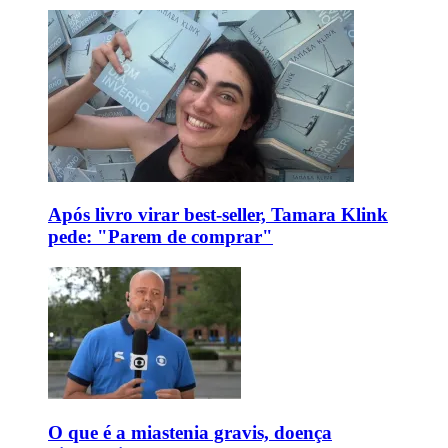
Após livro virar best-seller, Tamara Klink
pede: "Parem de comprar"
O que é a miastenia gravis, doença