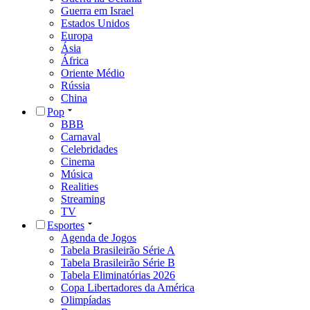
Guerra em Israel
Estados Unidos
Europa
Ásia
África
Oriente Médio
Rússia
China
Pop
BBB
Carnaval
Celebridades
Cinema
Música
Realities
Streaming
TV
Esportes
Agenda de Jogos
Tabela Brasileirão Série A
Tabela Brasileirão Série B
Tabela Eliminatórias 2026
Copa Libertadores da América
Olimpíadas