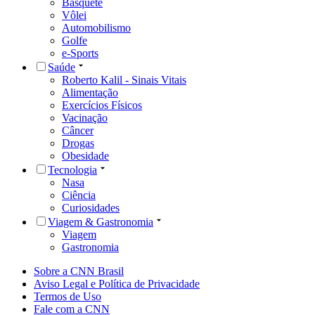
Basquete
Vôlei
Automobilismo
Golfe
e-Sports
Saúde
Roberto Kalil - Sinais Vitais
Alimentação
Exercícios Físicos
Vacinação
Câncer
Drogas
Obesidade
Tecnologia
Nasa
Ciência
Curiosidades
Viagem & Gastronomia
Viagem
Gastronomia
Sobre a CNN Brasil
Aviso Legal e Política de Privacidade
Termos de Uso
Fale com a CNN