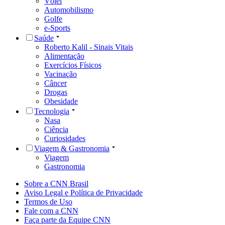
Vôlei
Automobilismo
Golfe
e-Sports
Saúde
Roberto Kalil - Sinais Vitais
Alimentação
Exercícios Físicos
Vacinação
Câncer
Drogas
Obesidade
Tecnologia
Nasa
Ciência
Curiosidades
Viagem & Gastronomia
Viagem
Gastronomia
Sobre a CNN Brasil
Aviso Legal e Política de Privacidade
Termos de Uso
Fale com a CNN
Faça parte da Equipe CNN