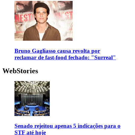
Bruno Gagliasso causa revolta por
reclamar de fast-food fechado: "Surreal"
WebStories
Senado rejeitou apenas 5 indicações para o
STF até hoje