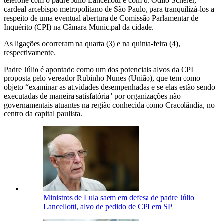
telefone com o padre Júlio Lancellotti e com d. Odilo Scherer,
cardeal arcebispo metropolitano de São Paulo, para tranquilizá-los a
respeito de uma eventual abertura de Comissão Parlamentar de
Inquérito (CPI) na Câmara Municipal da cidade.
As ligações ocorreram na quarta (3) e na quinta-feira (4),
respectivamente.
Padre Júlio é apontado como um dos potenciais alvos da CPI
proposta pelo vereador Rubinho Nunes (União), que tem como
objeto “examinar as atividades desempenhadas e se elas estão sendo
executadas de maneira satisfatória” por organizações não
governamentais atuantes na região conhecida como Cracolândia, no
centro da capital paulista.
Ministros de Lula saem em defesa de padre Júlio
Lancellotti, alvo de pedido de CPI em SP