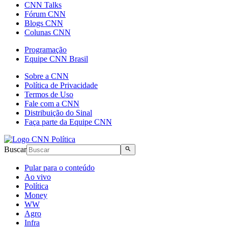
CNN Talks
Fórum CNN
Blogs CNN
Colunas CNN
Programação
Equipe CNN Brasil
Sobre a CNN
Política de Privacidade
Termos de Uso
Fale com a CNN
Distribuição do Sinal
Faça parte da Equipe CNN
Buscar
Pular para o conteúdo
Ao vivo
Política
Money
WW
Agro
Infra