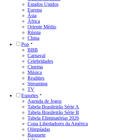
Estados Unidos
Europa
Ásia
África
Oriente Médio
Rússia
China
Pop
BBB
Carnaval
Celebridades
Cinema
Música
Realities
Streaming
TV
Esportes
Agenda de Jogos
Tabela Brasileirão Série A
Tabela Brasileirão Série B
Tabela Eliminatórias 2026
Copa Libertadores da América
Olimpíadas
Basquete