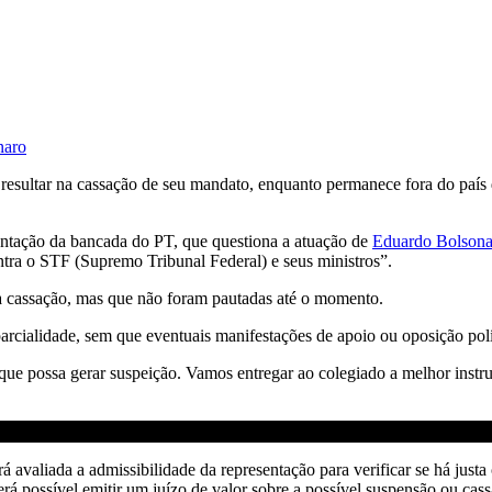
naro
resultar na cassação de seu mandato, enquanto permanece fora do país de
esentação da bancada do PT, que questiona a atuação de
Eduardo Bolsona
ontra o STF (Supremo Tribunal Federal) e seus ministros”.
a cassação, mas que não foram pautadas até o momento.
arcialidade, sem que eventuais manifestações de apoio ou oposição polí
ue possa gerar suspeição. Vamos entregar ao colegiado a melhor instruç
á avaliada a admissibilidade da representação para verificar se há just
será possível emitir um juízo de valor sobre a possível suspensão ou ca