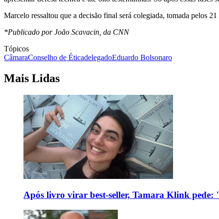
Marcelo ressaltou que a decisão final será colegiada, tomada pelos 21
*Publicado por João Scavacin, da CNN
Tópicos
Câmara
Conselho de Ética
delegado
Eduardo Bolsonaro
Mais Lidas
Após livro virar best-seller, Tamara Klink pede