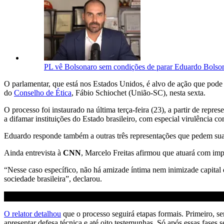
PL vê Bolsonaro sem condições de parar Eduardo Bolso
O parlamentar, que está nos Estados Unidos, é alvo de ação que pode 
do
Conselho de Ética
, Fábio Schiochet (União-SC), nesta sexta.
O processo foi instaurado na última terça-feira (23), a partir de repr
a difamar instituições do Estado brasileiro, com especial virulência c
Eduardo responde também a outras três representações que pedem su
Ainda entrevista à
CNN
, Marcelo Freitas afirmou que atuará com imp
“Nesse caso específico, não há amizade íntima nem inimizade capital q
sociedade brasileira”, declarou.
O relator detalhou
que o processo seguirá etapas formais. Primeiro, ser
apresentar defesa técnica e até oito testemunhas. Só após essas fases 