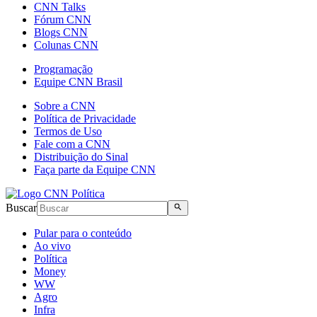
CNN Talks
Fórum CNN
Blogs CNN
Colunas CNN
Programação
Equipe CNN Brasil
Sobre a CNN
Política de Privacidade
Termos de Uso
Fale com a CNN
Distribuição do Sinal
Faça parte da Equipe CNN
Buscar
Pular para o conteúdo
Ao vivo
Política
Money
WW
Agro
Infra