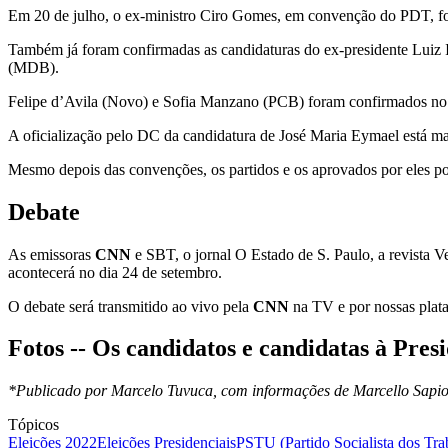
Em 20 de julho, o ex-ministro Ciro Gomes, em convenção do PDT, foi
Também já foram confirmadas as candidaturas do ex-presidente Luiz I
(MDB).
Felipe d’Avila (Novo) e Sofia Manzano (PCB) foram confirmados no s
A oficialização pelo DC da candidatura de José Maria Eymael está mar
Mesmo depois das convenções, os partidos e os aprovados por eles pod
Debate
As emissoras
CNN
e SBT, o jornal O Estado de S. Paulo, a revista V
acontecerá no dia 24 de setembro.
O debate será transmitido ao vivo pela
CNN
na TV e por nossas plata
Fotos -- Os candidatos e candidatas à Pres
*Publicado por Marcelo Tuvuca, com informações de Marcello Sapio
Tópicos
Eleições 2022
Eleições Presidenciais
PSTU (Partido Socialista dos Tra