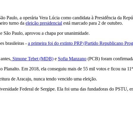
 Paulo, a operária Vera Lúcia como candidata à Presidência da Repúb
eiro turno da
eleição presidencial
está marcado para 2 de outubro.
 de São Paulo, aprovou a chapa por unanimidade.
es brasileiras -
a primeira foi do extinto PRP (Partido Republicano Progr
 antes,
Simone Tebet (MDB)
e
Sofia Manzano
(PCB) foram confirmada
 Planalto. Em 2018, ela conseguiu mais de 55 mil votos e ficou na 11ª 
feitura de Aracaju, nunca tendo vencido uma eleição.
niversidade Federal de Sergipe. Ela foi uma das fundadoras do PSTU, 