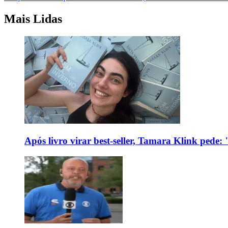
Mais Lidas
Após livro virar best-seller, Tamara Klink pede