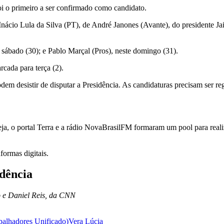
 o primeiro a ser confirmado como candidato.
nácio Lula da Silva (PT), de André Janones (Avante), do presidente J
ábado (30); e Pablo Marçal (Pros), neste domingo (31).
cada para terça (2).
em desistir de disputar a Presidência. As candidaturas precisam ser re
eja, o portal Terra e a rádio NovaBrasilFM formaram um pool para reali
formas digitais.
idência
 e Daniel Reis, da CNN
balhadores Unificado)
Vera Lúcia