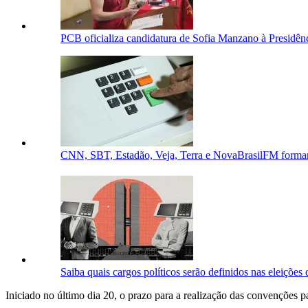
PCB oficializa candidatura de Sofia Manzano à Presidên
CNN, SBT, Estadão, Veja, Terra e NovaBrasilFM formam
Saiba quais cargos políticos serão definidos nas eleições
Iniciado no último dia 20, o prazo para a realização das convenções pa