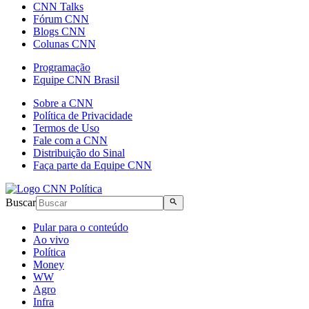
CNN Talks
Fórum CNN
Blogs CNN
Colunas CNN
Programação
Equipe CNN Brasil
Sobre a CNN
Política de Privacidade
Termos de Uso
Fale com a CNN
Distribuição do Sinal
Faça parte da Equipe CNN
Buscar
Pular para o conteúdo
Ao vivo
Política
Money
WW
Agro
Infra