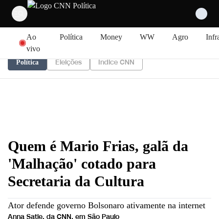
Pular para o conteúdo
Ao
Política
Money
WW
Agro
Infr
vivo
Eleições
Índice CNN
Política
Quem é Mario Frias, galã da
'Malhação' cotado para
Secretaria da Cultura
Ator defende governo Bolsonaro ativamente na internet
Anna Satie, da CNN, em São Paulo