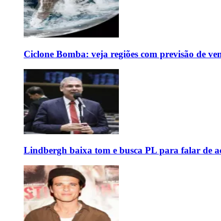
Ciclone Bomba: veja regiões com previsão de ven
Lindbergh baixa tom e busca PL para falar de ac