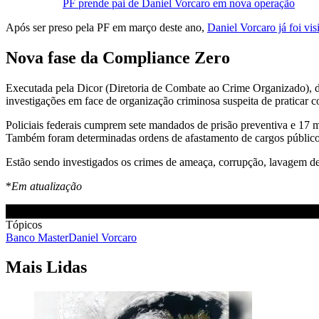
PF prende pai de Daniel Vorcaro em nova operação
Após ser preso pela PF em março deste ano,
Daniel Vorcaro já foi vi
Nova fase da Compliance Zero
Executada pela Dicor (Diretoria de Combate ao Crime Organizado), da
investigações em face de organização criminosa suspeita de praticar c
Policiais federais cumprem sete mandados de prisão preventiva e 17 
Também foram determinadas ordens de afastamento de cargos públicos
Estão sendo investigados os crimes de ameaça, corrupção, lavagem de d
*
Em atualização
Tópicos
Banco Master
Daniel Vorcaro
Mais Lidas