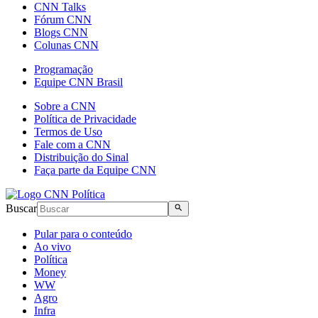
CNN Talks
Fórum CNN
Blogs CNN
Colunas CNN
Programação
Equipe CNN Brasil
Sobre a CNN
Política de Privacidade
Termos de Uso
Fale com a CNN
Distribuição do Sinal
Faça parte da Equipe CNN
Buscar
Pular para o conteúdo
Ao vivo
Política
Money
WW
Agro
Infra