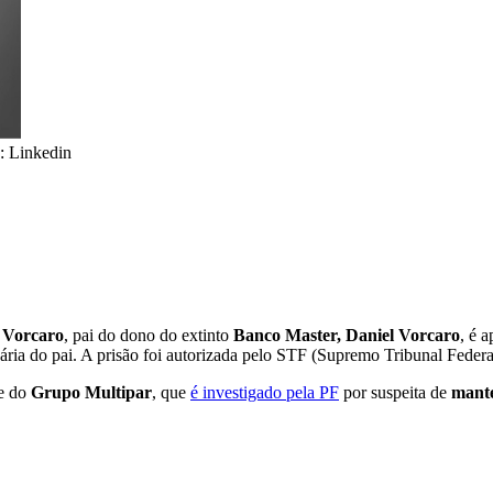
: Linkedin
 Vorcaro
, pai do dono do extinto
Banco Master, Daniel Vorcaro
, é 
cária do pai. A prisão foi autorizada pelo STF (Supremo Tribunal Feder
te do
Grupo Multipar
, que
é investigado pela PF
por suspeita de
mante