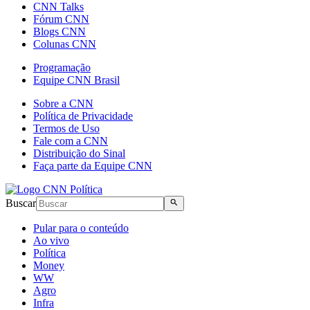
CNN Talks
Fórum CNN
Blogs CNN
Colunas CNN
Programação
Equipe CNN Brasil
Sobre a CNN
Política de Privacidade
Termos de Uso
Fale com a CNN
Distribuição do Sinal
Faça parte da Equipe CNN
Buscar
Pular para o conteúdo
Ao vivo
Política
Money
WW
Agro
Infra