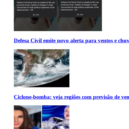
Defesa Civil emite novo alerta para ventos e chu
Ciclone-bomba: veja regiões com previsão de ven