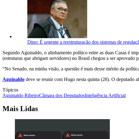
Dino: É urgente a reestruturação dos sistemas de regulaçã
Segundo Aguinaldo, o alinhamento político entre as duas Casas é im
(estruturas que abrigam servidores) no Brasil chegou a ser aprovado
“No Senado, na minha visão, a questão é mais desse mérito da política
Aguinaldo
deve se reunir com Hugo nesta quinta (28). O deputado a
Tópicos
Aguinaldo Ribeiro
Câmara dos Deputados
Inteligência Artificial
Mais Lidas