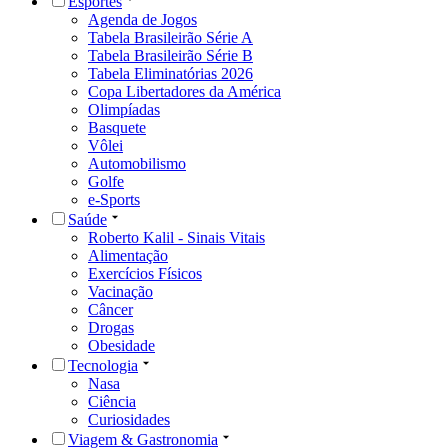
Esportes
Agenda de Jogos
Tabela Brasileirão Série A
Tabela Brasileirão Série B
Tabela Eliminatórias 2026
Copa Libertadores da América
Olimpíadas
Basquete
Vôlei
Automobilismo
Golfe
e-Sports
Saúde
Roberto Kalil - Sinais Vitais
Alimentação
Exercícios Físicos
Vacinação
Câncer
Drogas
Obesidade
Tecnologia
Nasa
Ciência
Curiosidades
Viagem & Gastronomia