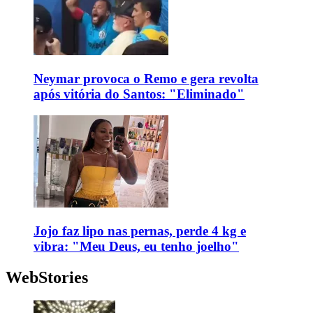
Neymar provoca o Remo e gera revolta
após vitória do Santos: "Eliminado"
Jojo faz lipo nas pernas, perde 4 kg e
vibra: "Meu Deus, eu tenho joelho"
WebStories