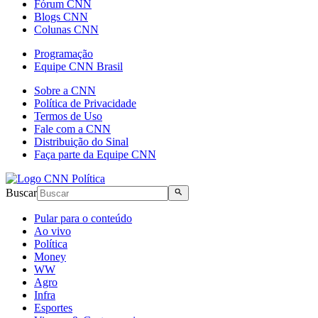
Fórum CNN
Blogs CNN
Colunas CNN
Programação
Equipe CNN Brasil
Sobre a CNN
Política de Privacidade
Termos de Uso
Fale com a CNN
Distribuição do Sinal
Faça parte da Equipe CNN
Buscar
Pular para o conteúdo
Ao vivo
Política
Money
WW
Agro
Infra
Esportes