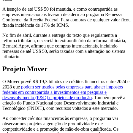
A isenção de até US$ 50 foi mantida, e como contrapartida as
empresas internacionais tiveram de aderir ao programa Remessa
Conforme, da Receita Federal. Para compras de qualquer valor ficou
fixada incidência de 17% de ICMS.
No fim de abril, durante a entrega do texto que regulamenta a
reforma tributária, o secretário extraordinário da reforma tributária,
Bernard Appy, afirmou que compras internacionais, incluindo
remessas de até US$ 50, serão taxadas com a alteração no sistema
tributário.
Projeto Mover
O Mover prevê R$ 19,3 bilhões de créditos financeiros entre 2024 e
2028 que
podem ser usados pelas empresas para abater impostos
federais em contrapartida a investimentos em pesquisa e
desenvolvimento (P&D) e projetos de produção
. Também prevê a
criação do Fundo Nacional para Desenvolvimento Industrial e
Tecnológico (FNDIT), com recursos voltados a este mercado.
Ao conceder créditos financeiros às empresas, o programa vai
observar nos projetos a geração de produtividade e de
competitividade e a promoção de mão-de-obra qualificada. Os