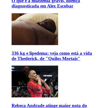
O que é a miastenia gravis, doença
diagnosticada em Alex Escobar
336 kg e lipedema: veja como está a vida
de Thederick, de "Quilos Mortais"
Rebeca Andrade atinge maior nota do