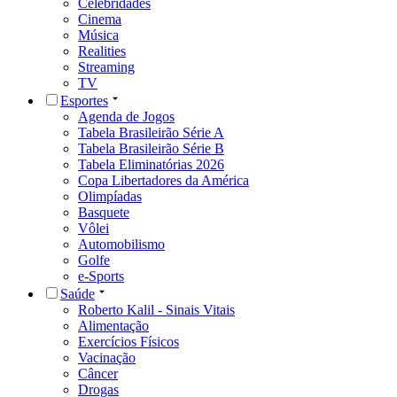
Celebridades
Cinema
Música
Realities
Streaming
TV
Esportes
Agenda de Jogos
Tabela Brasileirão Série A
Tabela Brasileirão Série B
Tabela Eliminatórias 2026
Copa Libertadores da América
Olimpíadas
Basquete
Vôlei
Automobilismo
Golfe
e-Sports
Saúde
Roberto Kalil - Sinais Vitais
Alimentação
Exercícios Físicos
Vacinação
Câncer
Drogas