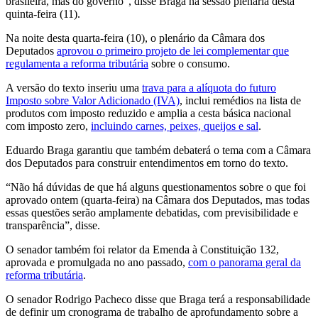
brasileira, mas do governo”, disse Braga na sessão plenária desta
quinta-feira (11).
Na noite desta quarta-feira (10), o plenário da Câmara dos
Deputados
aprovou o primeiro projeto de lei complementar que
regulamenta a reforma tributária
sobre o consumo.
A versão do texto inseriu uma
trava para a alíquota do futuro
Imposto sobre Valor Adicionado (IVA)
, inclui remédios na lista de
produtos com imposto reduzido e amplia a cesta básica nacional
com imposto zero,
incluindo carnes, peixes, queijos e sal
.
Eduardo Braga garantiu que também debaterá o tema com a Câmara
dos Deputados para construir entendimentos em torno do texto.
“Não há dúvidas de que há alguns questionamentos sobre o que foi
aprovado ontem (quarta-feira) na Câmara dos Deputados, mas todas
essas questões serão amplamente debatidas, com previsibilidade e
transparência”, disse.
O senador também foi relator da Emenda à Constituição 132,
aprovada e promulgada no ano passado,
com o panorama geral da
reforma tributária
.
O senador Rodrigo Pacheco disse que Braga terá a responsabilidade
de definir um cronograma de trabalho de aprofundamento sobre a