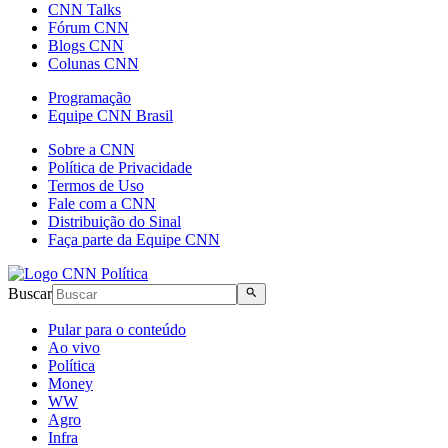
CNN Talks
Fórum CNN
Blogs CNN
Colunas CNN
Programação
Equipe CNN Brasil
Sobre a CNN
Política de Privacidade
Termos de Uso
Fale com a CNN
Distribuição do Sinal
Faça parte da Equipe CNN
Buscar
Pular para o conteúdo
Ao vivo
Política
Money
WW
Agro
Infra