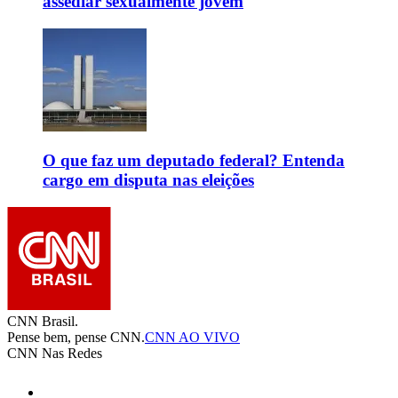
assediar sexualmente jovem
O que faz um deputado federal? Entenda
cargo em disputa nas eleições
CNN Brasil.
Pense bem, pense CNN.
CNN AO VIVO
CNN Nas Redes