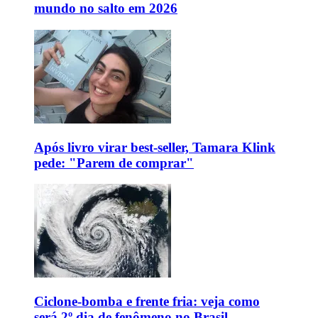
mundo no salto em 2026
Após livro virar best-seller, Tamara Klink
pede: "Parem de comprar"
Ciclone-bomba e frente fria: veja como
será 2º dia de fenômeno no Brasil