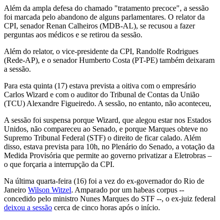
Além da ampla defesa do chamado "tratamento precoce", a sessão
foi marcada pelo abandono de alguns parlamentares. O relator da
CPI, senador Renan Calheiros (MDB-AL), se recusou a fazer
perguntas aos médicos e se retirou da sessão.
Além do relator, o vice-presidente da CPI, Randolfe Rodrigues
(Rede-AP), e o senador Humberto Costa (PT-PE) também deixaram
a sessão.
Para esta quinta (17) estava prevista a oitiva com o empresário
Carlos Wizard e com o auditor do Tribunal de Contas da União
(TCU) Alexandre Figueiredo. A sessão, no entanto, não aconteceu,
A sessão foi suspensa porque Wizard, que alegou estar nos Estados
Unidos, não compareceu ao Senado, e porque Marques obteve no
Supremo Tribunal Federal (STF) o direito de ficar calado. Além
disso, estava prevista para 10h, no Plenário do Senado, a votação da
Medida Provisória que permite ao governo privatizar a Eletrobras –
o que forçaria a interrupção da CPI.
Na última quarta-feira (16) foi a vez do ex-governador do Rio de
Janeiro
Wilson Witzel
. Amparado por um habeas corpus --
concedido pelo ministro Nunes Marques do STF --, o ex-juiz federal
deixou a sessão
cerca de cinco horas após o início.