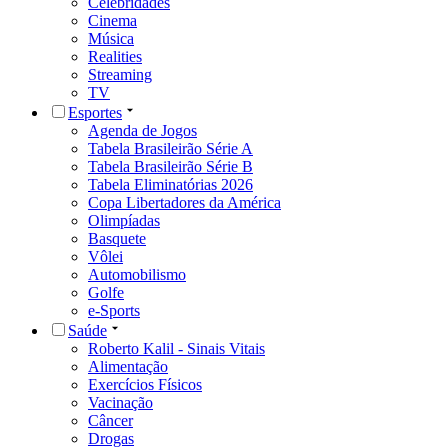
Celebridades
Cinema
Música
Realities
Streaming
TV
Esportes
Agenda de Jogos
Tabela Brasileirão Série A
Tabela Brasileirão Série B
Tabela Eliminatórias 2026
Copa Libertadores da América
Olimpíadas
Basquete
Vôlei
Automobilismo
Golfe
e-Sports
Saúde
Roberto Kalil - Sinais Vitais
Alimentação
Exercícios Físicos
Vacinação
Câncer
Drogas