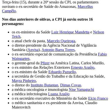
Terça-feira (15), durante a 20ª sessão da CPI, os parlamentares
ouviram o ex-secretário de Saúde do Amazonas,
Marcellus
Campêlo
.
Nos dias anteriores de oitivas, a CPI já ouviu outros 16
personagens:
os ex-ministros da Saúde
Luiz Henrique Mandetta
e
Nelson
Teich
,
o atual chefe da pasta,
Marcelo Queiroga
,
o diretor-presidente da Agência Nacional de Vigilância
Sanitária (
Anvisa
),
Antonio Barra Torres
,
o ex-secretário especial de comunicação da Presidência
Fabio
Wajngarten,
o gerente-geral da
Pfizer
na América Latina, Carlos Murillo,
o ex-ministro das Relações Exteriores
Ernesto Araújo
,
o ex-ministro da Saúde
Eduardo Pazuello,
a secretária de Gestão do Trabalho e da Educação na Saúde,
Mayra Pinheiro
,
o diretor do
Instituto Butantan
,
Dimas Covas
.
a médica oncologista e imunologista
Nise Yamaguchi
a médica infectologista
Luana Araújo
o ex-secretário executivo do Ministério da Saúde
Elcio Franco
o médico sanitarista e ex-presidente da Anvisa, Claudio
Maierovitch