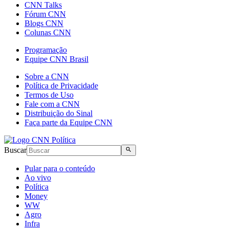
CNN Talks
Fórum CNN
Blogs CNN
Colunas CNN
Programação
Equipe CNN Brasil
Sobre a CNN
Política de Privacidade
Termos de Uso
Fale com a CNN
Distribuição do Sinal
Faça parte da Equipe CNN
Buscar
Pular para o conteúdo
Ao vivo
Política
Money
WW
Agro
Infra