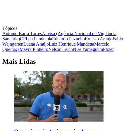
Tópicos
Antonio Barra Torres
Anvisa (Agência Nacional de Vigilância
Sanitária)
CPI da Pandemia
Eduardo Pazuello
Ernesto Araújo
Fabio
Wajngarten
Luana Araújo
Luiz Henrique Mandetta
Marcelo
Queiroga
Mayra Pinheiro
Nelson Teich
Nise Yamaguchi
Pfizer
Mais Lidas