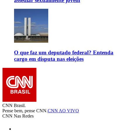
assediar sexualmente jovem
O que faz um deputado federal? Entenda
cargo em disputa nas eleições
CNN Brasil.
Pense bem, pense CNN.
CNN AO VIVO
CNN Nas Redes