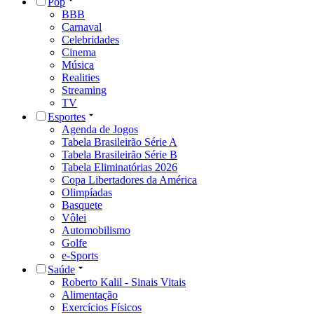
Pop
BBB
Carnaval
Celebridades
Cinema
Música
Realities
Streaming
TV
Esportes
Agenda de Jogos
Tabela Brasileirão Série A
Tabela Brasileirão Série B
Tabela Eliminatórias 2026
Copa Libertadores da América
Olimpíadas
Basquete
Vôlei
Automobilismo
Golfe
e-Sports
Saúde
Roberto Kalil - Sinais Vitais
Alimentação
Exercícios Físicos