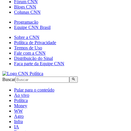
Fórum CNN
Blogs CNN
Colunas CNN
Programação
Equipe CNN Brasil
Sobre a CNN
Política de Privacidade
Termos de Uso
Fale com a CNN
Distribuição do Sinal
Faça parte da Equipe CNN
Buscar
Pular para o conteúdo
Ao vivo
Política
Money
WW
Agro
Infra
IA