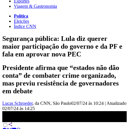
Esportes
Viagem & Gastronomia
Política
Eleições
Índice CNN
Segurança pública: Lula diz querer
maior participação do governo e da PF e
fala em aprovar nova PEC
Presidente afirma que “estados não dão
conta” de combater crime organizado,
mas previu resistência de governadores
em debate
Lucas Schroeder
, da CNN
, São Paulo
02/07/24 às 10:24
|
Atualizado
02/07/24 às 14:25
Segurança pública: Lula diz querer maior participação do governo e
da PF | LIVE CNN