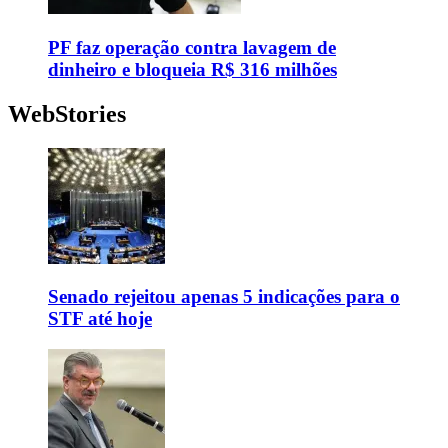
PF faz operação contra lavagem de
dinheiro e bloqueia R$ 316 milhões
WebStories
Senado rejeitou apenas 5 indicações para o
STF até hoje