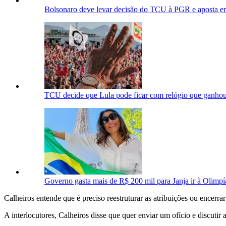
Bolsonaro deve levar decisão do TCU à PGR e aposta e
TCU decide que Lula pode ficar com relógio que ganhou
Governo gasta mais de R$ 200 mil para Janja ir à Olimp
Calheiros entende que é preciso reestruturar as atribuições ou encerra
A interlocutores, Calheiros disse que quer enviar um ofício e discu