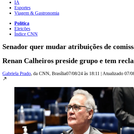
IA
Esportes
Viagem & Gastronomia
Política
Eleições
Índice CNN
Senador quer mudar atribuições de comissã
Renan Calheiros preside grupo e tem reclam
Gabriela Prado
, da CNN
, Brasília
07/08/24 às 18:11
|
Atualizado
07/0