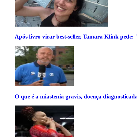
Após livro virar best-seller, Tamara Klink pede
O que é a miastenia gravis, doença diagnostica