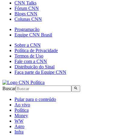
CNN Talks
Fórum CNN
Blogs CNN
Colunas CNN
Programação
Equipe CNN Brasil
Sobre a CNN
Política de Privacidade
Termos de Uso
Fale com a CNN
Distribuição do Sinal
Faça parte da Equipe CNN
Buscar
Pular para o conteúdo
Ao vivo
Política
Money
WW
Agro
Infra