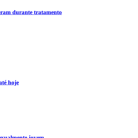
reram durante tratamento
até hoje
sexualmente jovem