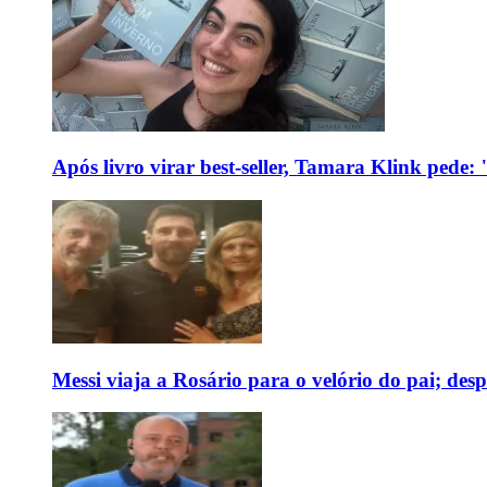
Após livro virar best-seller, Tamara Klink pede
Messi viaja a Rosário para o velório do pai; des