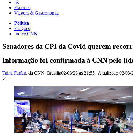
IA
Esportes
Viagem & Gastronomia
Política
Eleições
Índice CNN
Senadores da CPI da Covid querem recorr
Informação foi confirmada à CNN pelo líd
Tainá Farfan
, da CNN
, Brasília
02/03/23 às 21:55
|
Atualizado
02/03/