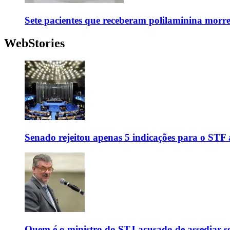
Sete pacientes que receberam polilaminina mor
WebStories
Senado rejeitou apenas 5 indicações para o STF 
Quem é o ministro do STJ acusado de assediar 