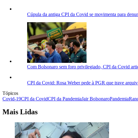
Cúpula da antiga CPI da Covid se movimenta para denu
Com Bolsonaro sem foro privilegiado, CPI da Covid artic
CPI da Covid: Rosa Weber pede à PGR que trave arquiv
Tópicos
Covid-19
CPI da Covid
CPI da Pandemia
Jair Bolsonaro
Pandemia
Rand
Mais Lidas