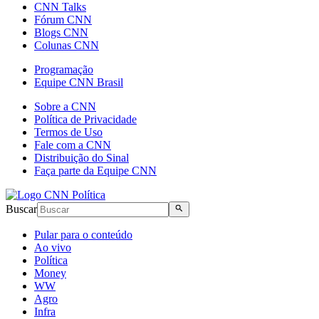
CNN Talks
Fórum CNN
Blogs CNN
Colunas CNN
Programação
Equipe CNN Brasil
Sobre a CNN
Política de Privacidade
Termos de Uso
Fale com a CNN
Distribuição do Sinal
Faça parte da Equipe CNN
Buscar
Pular para o conteúdo
Ao vivo
Política
Money
WW
Agro
Infra