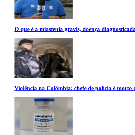
O que é a miastenia gravis, doença diagnostica
Violência na Colômbia: chefe de polícia é mort