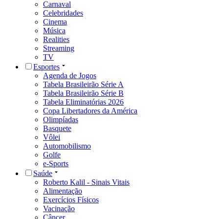
Carnaval
Celebridades
Cinema
Música
Realities
Streaming
TV
Esportes
Agenda de Jogos
Tabela Brasileirão Série A
Tabela Brasileirão Série B
Tabela Eliminatórias 2026
Copa Libertadores da América
Olimpíadas
Basquete
Vôlei
Automobilismo
Golfe
e-Sports
Saúde
Roberto Kalil - Sinais Vitais
Alimentação
Exercícios Físicos
Vacinação
Câncer