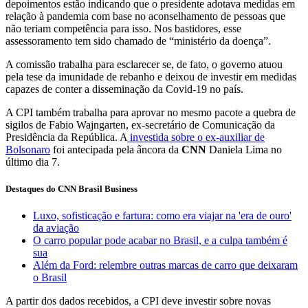
depoimentos estão indicando que o presidente adotava medidas em
relação à pandemia com base no aconselhamento de pessoas que
não teriam competência para isso. Nos bastidores, esse
assessoramento tem sido chamado de “ministério da doença”.
A comissão trabalha para esclarecer se, de fato, o governo atuou
pela tese da imunidade de rebanho e deixou de investir em medidas
capazes de conter a disseminação da Covid-19 no país.
A CPI também trabalha para aprovar no mesmo pacote a quebra de
sigilos de Fabio Wajngarten, ex-secretário de Comunicação da
Presidência da República. A
investida sobre o ex-auxiliar de
Bolsonaro
foi antecipada pela âncora da
CNN
Daniela Lima no
último dia 7.
Destaques do CNN Brasil Business
Luxo, sofisticação e fartura: como era viajar na 'era de ouro'
da aviação
O carro popular pode acabar no Brasil, e a culpa também é
sua
Além da Ford: relembre outras marcas de carro que deixaram
o Brasil
A partir dos dados recebidos, a CPI deve investir sobre novas