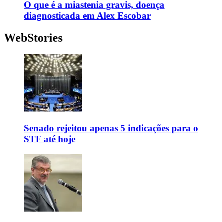
O que é a miastenia gravis, doença
diagnosticada em Alex Escobar
WebStories
Senado rejeitou apenas 5 indicações para o
STF até hoje