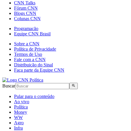
CNN Talks
Fórum CNN
Blogs CNN
Colunas CNN
Programação
Equipe CNN Brasil
Sobre a CNN
Política de Privacidade
Termos de Uso
Fale com a CNN
Distribuição do Sinal
Faça parte da Equipe CNN
Buscar
Pular para o conteúdo
Ao vivo
Política
Money
WW
Agro
Infra