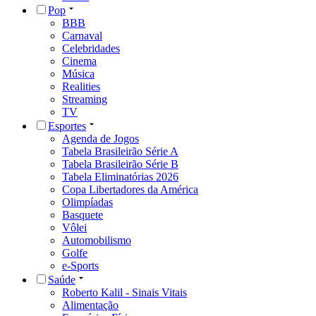
Pop
BBB
Carnaval
Celebridades
Cinema
Música
Realities
Streaming
TV
Esportes
Agenda de Jogos
Tabela Brasileirão Série A
Tabela Brasileirão Série B
Tabela Eliminatórias 2026
Copa Libertadores da América
Olimpíadas
Basquete
Vôlei
Automobilismo
Golfe
e-Sports
Saúde
Roberto Kalil - Sinais Vitais
Alimentação