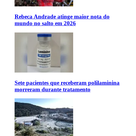
Rebeca Andrade atinge maior nota do
mundo no salto em 2026
Sete pacientes que receberam polilaminina
morreram durante tratamento