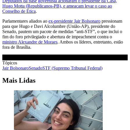
Deputados da base governista acionaram o presidente da Casa,
Hugo Motta (Republicanos-PB), e ameaçam levar o caso ao
Conselho de Ética
.
Parlamentares aliados ao
ex-presidente Jair Bolsonaro
pressionam
para que Hugo e Davi Alcolumbre (União-AP), presidente do
Senado, pautem um pacote de medidas “anti-STF”, o que inclui o
fim do foro privilegiado e abertura de impeachment contra o
ministro Alexandre de Moraes
. Ambos os líderes, entretanto, estão
fora de Brasília.
Tópicos
Jair Bolsonaro
Senado
STF (Supremo Tribunal Federal)
Mais Lidas