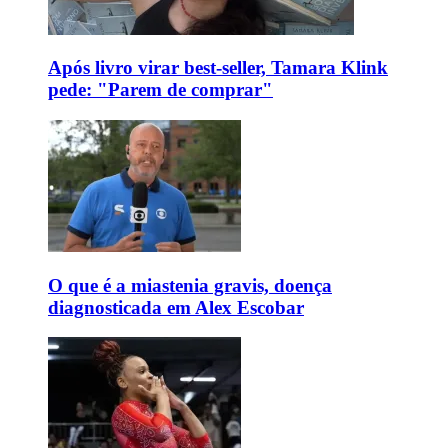
Após livro virar best-seller, Tamara Klink
pede: "Parem de comprar"
O que é a miastenia gravis, doença
diagnosticada em Alex Escobar