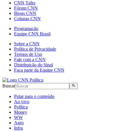
CNN Talks
Fórum CNN
Blogs CNN
Colunas CNN
Programação
Equipe CNN Brasil
Sobre a CNN
Política de Privacidade
Termos de Uso
Fale com a CNN
Distribuição do Sinal
Faça parte da Equipe CNN
Buscar
Pular para o conteúdo
Ao vivo
Política
Money
WW
Agro
Infra