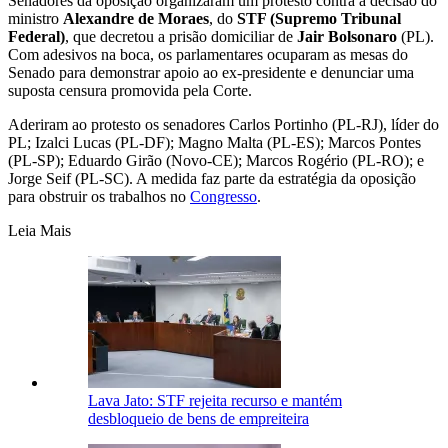
Senadores da oposição organizaram um protesto contra a decisão do
ministro
Alexandre de Moraes
, do
STF (Supremo Tribunal
Federal)
, que decretou a prisão domiciliar de
Jair Bolsonaro
(PL).
Com adesivos na boca, os parlamentares ocuparam as mesas do
Senado para demonstrar apoio ao ex-presidente e denunciar uma
suposta censura promovida pela Corte.
Aderiram ao protesto os senadores Carlos Portinho (PL-RJ), líder do
PL; Izalci Lucas (PL-DF); Magno Malta (PL-ES); Marcos Pontes
(PL-SP); Eduardo Girão (Novo-CE); Marcos Rogério (PL-RO); e
Jorge Seif (PL-SC). A medida faz parte da estratégia da oposição
para obstruir os trabalhos no
Congresso
.
Leia Mais
Lava Jato: STF rejeita recurso e mantém
desbloqueio de bens de empreiteira