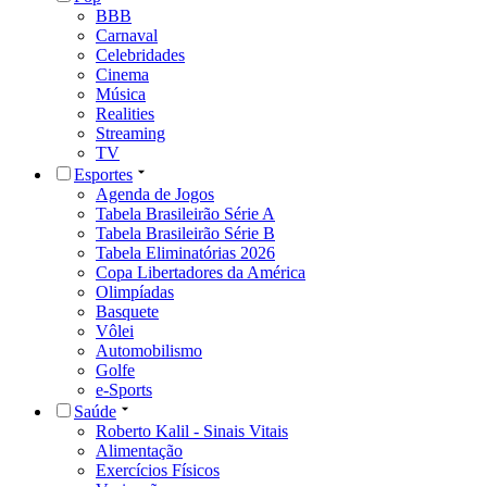
BBB
Carnaval
Celebridades
Cinema
Música
Realities
Streaming
TV
Esportes
Agenda de Jogos
Tabela Brasileirão Série A
Tabela Brasileirão Série B
Tabela Eliminatórias 2026
Copa Libertadores da América
Olimpíadas
Basquete
Vôlei
Automobilismo
Golfe
e-Sports
Saúde
Roberto Kalil - Sinais Vitais
Alimentação
Exercícios Físicos