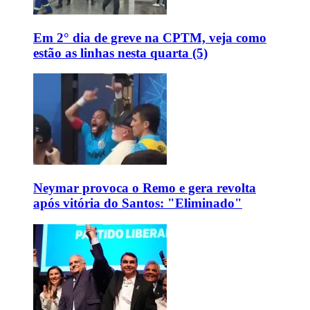
Em 2° dia de greve na CPTM, veja como
estão as linhas nesta quarta (5)
Neymar provoca o Remo e gera revolta
após vitória do Santos: "Eliminado"