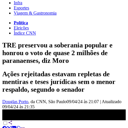
Infra
Esportes
Viagem & Gastronomia
Política
Eleições
Índice CNN
TRE preservou a soberania popular e
honrou o voto de quase 2 milhões de
paranaenses, diz Moro
Ações rejeitadas estavam repletas de
mentiras e teses jurídicas sem o menor
respaldo, segundo o senador
Douglas Porto
, da CNN
, São Paulo
09/04/24 às 21:07
|
Atualizado
09/04/24 às 21:35
Sergio Moro fala após decisão contra cassação | CNN PRIME
TIME