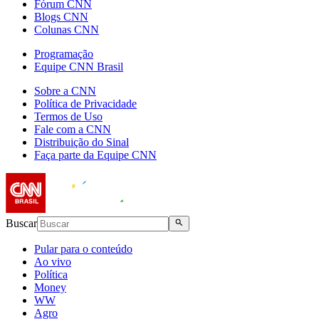
Fórum CNN
Blogs CNN
Colunas CNN
Programação
Equipe CNN Brasil
Sobre a CNN
Política de Privacidade
Termos de Uso
Fale com a CNN
Distribuição do Sinal
Faça parte da Equipe CNN
Buscar
Pular para o conteúdo
Ao vivo
Política
Money
WW
Agro