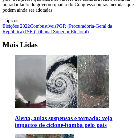
no radar tanto do governo quanto do Congresso outras medidas que
podem ainda ser adotadas.
Tópicos
Eleições 2022
Combustíveis
PGR (Procuradoria-Geral da
República)
TSE (Tribunal Superior Eleitoral)
Mais Lidas
Alerta, aulas suspensas e tornado: veja
impactos de ciclone-bomba pelo país