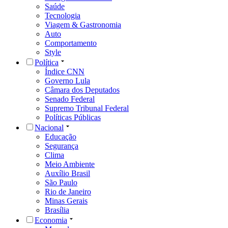
Saúde
Tecnologia
Viagem & Gastronomia
Auto
Comportamento
Style
Política
Índice CNN
Governo Lula
Câmara dos Deputados
Senado Federal
Supremo Tribunal Federal
Políticas Públicas
Nacional
Educação
Segurança
Clima
Meio Ambiente
Auxílio Brasil
São Paulo
Rio de Janeiro
Minas Gerais
Brasília
Economia