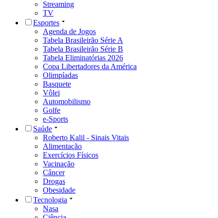
Streaming
TV
Esportes
Agenda de Jogos
Tabela Brasileirão Série A
Tabela Brasileirão Série B
Tabela Eliminatórias 2026
Copa Libertadores da América
Olimpíadas
Basquete
Vôlei
Automobilismo
Golfe
e-Sports
Saúde
Roberto Kalil - Sinais Vitais
Alimentação
Exercícios Físicos
Vacinação
Câncer
Drogas
Obesidade
Tecnologia
Nasa
Ciência