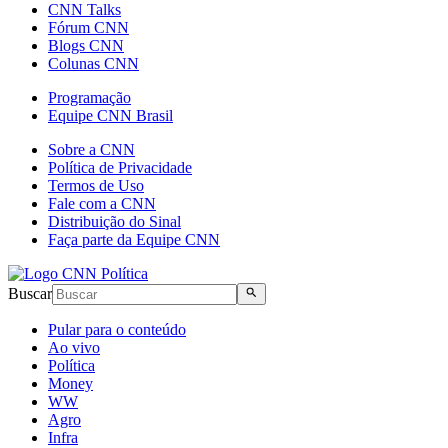
CNN Talks
Fórum CNN
Blogs CNN
Colunas CNN
Programação
Equipe CNN Brasil
Sobre a CNN
Política de Privacidade
Termos de Uso
Fale com a CNN
Distribuição do Sinal
Faça parte da Equipe CNN
Buscar
Pular para o conteúdo
Ao vivo
Política
Money
WW
Agro
Infra