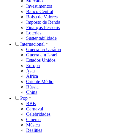
Mercado
Investimentos
Banco Central
Bolsa de Valores
Imposto de Renda
Finanças Pessoais
Loterias
Sustentabilidade
Internacional
Guerra na Ucrânia
Guerra em Israel
Estados Unidos
Europa
Ásia
África
Oriente Médio
Rússia
China
Pop
BBB
Carnaval
Celebridades
Cinema
Música
Realities