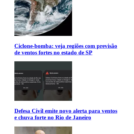
Ciclone-bomba: veja regiões com previsão
de ventos fortes no estado de SP
Defesa Civil emite novo alerta para ventos
e chuva forte no Rio de Janeiro