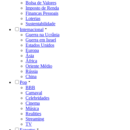
Bolsa de Valores
Imposto de Renda
Finanças Pessoais
Loterias
Sustentabilidade
Internacional
Guerra na Ucrânia
Guerra em Israel
Estados Unidos
Europa
Ásia
África
Oriente Médio
Rússia
China
Pop
BBB
Carnaval
Celebridades
Cinema
Música
Realities
Streaming
TV
Esportes