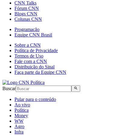
CNN Talks
Fórum CNN
Blogs CNN
Colunas CNN
Programação
Equipe CNN Brasil
Sobre a CNN
Política de Privacidade
Termos de Uso
Fale com a CNN
Distribuição do Sinal
Faça parte da Equipe CNN
Buscar
Pular para o conteúdo
Ao vivo
Política
Money
WW
Agro
Infra