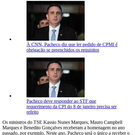
À CNN, Pacheco diz que ler pedido de CPMI é
obrigação se preenchidos os requisitos
Pacheco deve responder ao STF que
requerimento da CPI do 8 de janeiro precisa ser
refeito
Os ministros do TSE Kassio Nunes Marques, Mauro Campbell
Marques e Benedito Gonçalves receberam a homenagem no ano
passado, por exemplo. Neste ano, Pacheco será o único a receber o