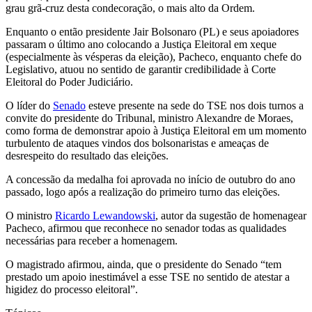
grau grã-cruz desta condecoração, o mais alto da Ordem.
Enquanto o então presidente Jair Bolsonaro (PL) e seus apoiadores
passaram o último ano colocando a Justiça Eleitoral em xeque
(especialmente às vésperas da eleição), Pacheco, enquanto chefe do
Legislativo, atuou no sentido de garantir credibilidade à Corte
Eleitoral do Poder Judiciário.
O líder do
Senado
esteve presente na sede do TSE nos dois turnos a
convite do presidente do Tribunal, ministro Alexandre de Moraes,
como forma de demonstrar apoio à Justiça Eleitoral em um momento
turbulento de ataques vindos dos bolsonaristas e ameaças de
desrespeito do resultado das eleições.
A concessão da medalha foi aprovada no início de outubro do ano
passado, logo após a realização do primeiro turno das eleições.
O ministro
Ricardo Lewandowski
, autor da sugestão de homenagear
Pacheco, afirmou que reconhece no senador todas as qualidades
necessárias para receber a homenagem.
O magistrado afirmou, ainda, que o presidente do Senado “tem
prestado um apoio inestimável a esse TSE no sentido de atestar a
higidez do processo eleitoral”.