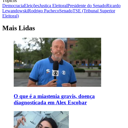
Tópicos
Democracia
Eleições
Justiça Eleitoral
Presidente do Senado
Ricardo
Lewandowski
Rodrigo Pacheco
Senado
TSE (Tribunal Superior
Eleitoral)
Mais Lidas
O que é a miastenia gravis, doença
diagnosticada em Alex Escobar