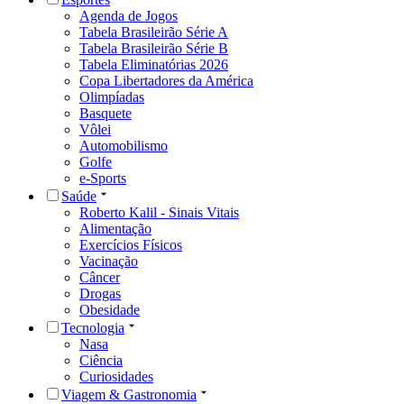
Agenda de Jogos
Tabela Brasileirão Série A
Tabela Brasileirão Série B
Tabela Eliminatórias 2026
Copa Libertadores da América
Olimpíadas
Basquete
Vôlei
Automobilismo
Golfe
e-Sports
Saúde
Roberto Kalil - Sinais Vitais
Alimentação
Exercícios Físicos
Vacinação
Câncer
Drogas
Obesidade
Tecnologia
Nasa
Ciência
Curiosidades
Viagem & Gastronomia