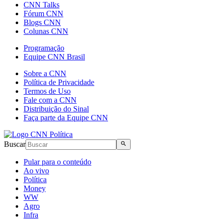
CNN Talks
Fórum CNN
Blogs CNN
Colunas CNN
Programação
Equipe CNN Brasil
Sobre a CNN
Política de Privacidade
Termos de Uso
Fale com a CNN
Distribuição do Sinal
Faça parte da Equipe CNN
Buscar
Pular para o conteúdo
Ao vivo
Política
Money
WW
Agro
Infra