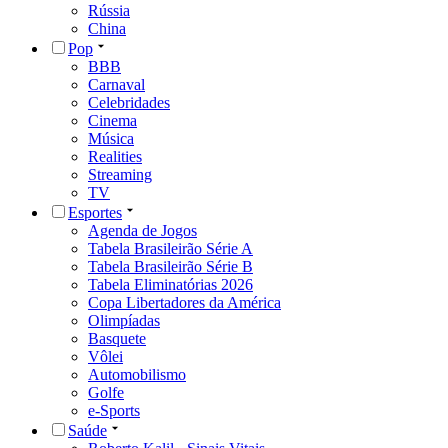
Rússia
China
Pop
BBB
Carnaval
Celebridades
Cinema
Música
Realities
Streaming
TV
Esportes
Agenda de Jogos
Tabela Brasileirão Série A
Tabela Brasileirão Série B
Tabela Eliminatórias 2026
Copa Libertadores da América
Olimpíadas
Basquete
Vôlei
Automobilismo
Golfe
e-Sports
Saúde