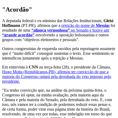
"Acordão"
A deputada federal e ex-ministra das Relações Institucionais,
Gleisi
Hoffmann
(PT-PR), afirmou que a
rejeição do nome de
Messias
foi
resultado de uma
“aliança vergonhosa”
no Senado e houve um
“grande acordão”
envolvendo a oposição bolsonarista e outros
grupos com “objetivos eleitoreiros e pessoais”.
Outros congressistas de esquerda ouvidos pela reportagem
assumem
que é “muito difícil” conseguir sustentar o texto. Esse sentimento se
intensificou justamente após a rejeição a Messias.
Em entrevista à
CNN
na terça-feira (28), o presidente da Câmara,
Hugo Motta (Republicanos-PB), afirmou ter convicção de que a
maioria do Congresso optará pela derrubada do veto imposto pelo
presidente.
"Eu tenho convicção que, na análise da próxima quinta-feira, o
Congresso irá optar, na minha avaliação, pela maioria aqui da
Câmara e pela maioria do Senado, pela derrubada do veto. E, com
isso, nós vamos ter a condição de podermos reduzir essas penas e,
de certa forma, poder virar essa página triste da história do Brasil,
resolvendo, de uma vez por todas, esse imbróglio em torno do que