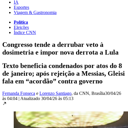
IA
Esportes
Viagem & Gastronomia
Política
Eleições
Índice CNN
Congresso tende a derrubar veto à
dosimetria e impor nova derrota a Lula
Texto beneficia condenados por atos do 8
de janeiro; após rejeição a Messias, Gleisi
fala em “acordão” contra governo
Fernanda Fonseca
e
Lorenzo Santiago
, da CNN
, Brasília
30/04/26
às 04:04
|
Atualizado
30/04/26 às 05:13