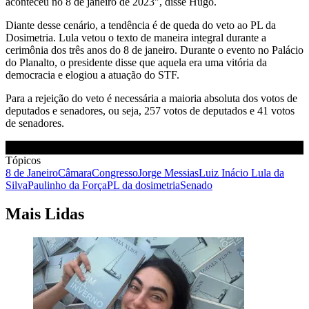
aconteceu no 8 de janeiro de 2023", disse Hugo.
Diante desse cenário, a tendência é de queda do veto ao PL da
Dosimetria. Lula vetou o texto de maneira integral durante a
cerimônia dos três anos do 8 de janeiro. Durante o evento no Palácio
do Planalto, o presidente disse que aquela era uma vitória da
democracia e elogiou a atuação do STF.
Para a rejeição do veto é necessária a maioria absoluta dos votos de
deputados e senadores, ou seja, 257 votos de deputados e 41 votos
de senadores.
Tópicos
8 de Janeiro
Câmara
Congresso
Jorge Messias
Luiz Inácio Lula da
Silva
Paulinho da Força
PL da dosimetria
Senado
Mais Lidas