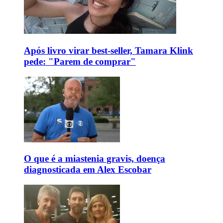
Após livro virar best-seller, Tamara Klink
pede: "Parem de comprar"
O que é a miastenia gravis, doença
diagnosticada em Alex Escobar