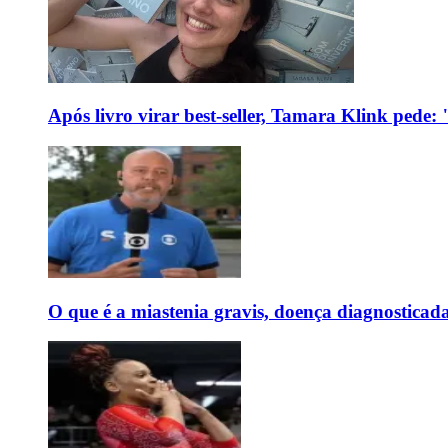
Após livro virar best-seller, Tamara Klink pede
O que é a miastenia gravis, doença diagnostica