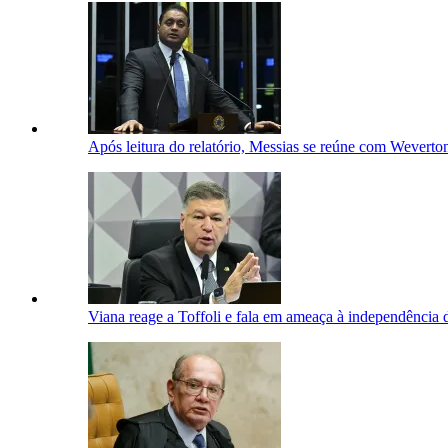
Após leitura do relatório, Messias se reúne com Wevert
Viana reage a Toffoli e fala em ameaça à independência