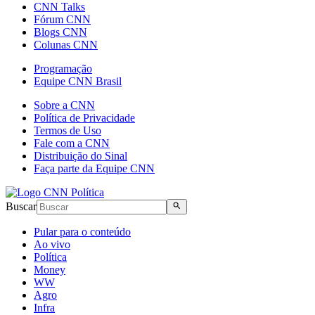
CNN Talks
Fórum CNN
Blogs CNN
Colunas CNN
Programação
Equipe CNN Brasil
Sobre a CNN
Política de Privacidade
Termos de Uso
Fale com a CNN
Distribuição do Sinal
Faça parte da Equipe CNN
Buscar
Pular para o conteúdo
Ao vivo
Política
Money
WW
Agro
Infra