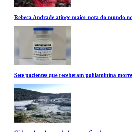
Rebeca Andrade atinge maior nota do mundo no
Sete pacientes que receberam polilaminina mor