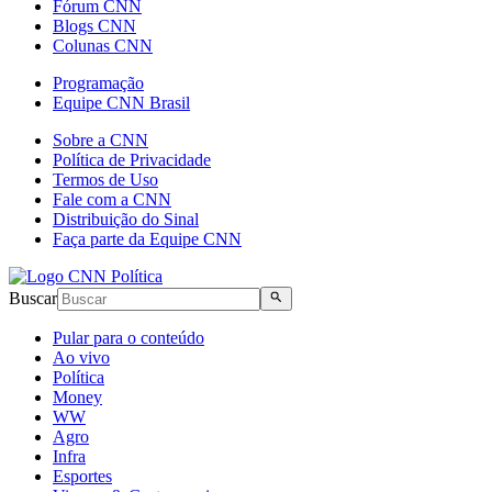
Fórum CNN
Blogs CNN
Colunas CNN
Programação
Equipe CNN Brasil
Sobre a CNN
Política de Privacidade
Termos de Uso
Fale com a CNN
Distribuição do Sinal
Faça parte da Equipe CNN
Buscar
Pular para o conteúdo
Ao vivo
Política
Money
WW
Agro
Infra
Esportes