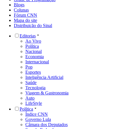
Blogs
Colunas
Fórum CNN
Mapa do site
Distribuição do Sinal
Editorias
Ao Vivo
Política
Nacional
Economia
Internacional
Pop
Esportes
Inteligência Artificial
Saúde
Tecnologia
Viagem & Gastronomia
Auto
LifeStyle
Política
Índice CNN
Governo Lula
Câmara dos Deputados