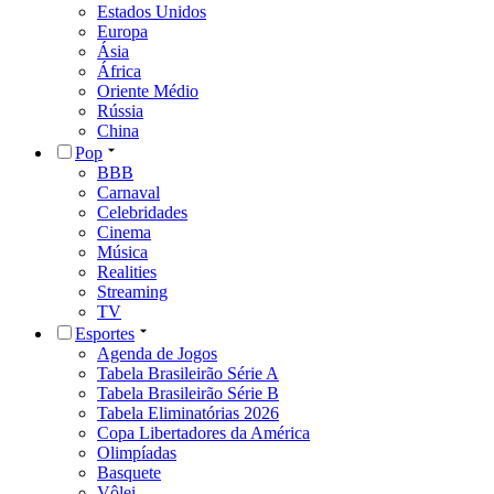
Estados Unidos
Europa
Ásia
África
Oriente Médio
Rússia
China
Pop
BBB
Carnaval
Celebridades
Cinema
Música
Realities
Streaming
TV
Esportes
Agenda de Jogos
Tabela Brasileirão Série A
Tabela Brasileirão Série B
Tabela Eliminatórias 2026
Copa Libertadores da América
Olimpíadas
Basquete
Vôlei