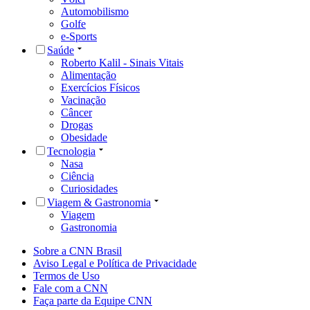
Automobilismo
Golfe
e-Sports
Saúde
Roberto Kalil - Sinais Vitais
Alimentação
Exercícios Físicos
Vacinação
Câncer
Drogas
Obesidade
Tecnologia
Nasa
Ciência
Curiosidades
Viagem & Gastronomia
Viagem
Gastronomia
Sobre a CNN Brasil
Aviso Legal e Política de Privacidade
Termos de Uso
Fale com a CNN
Faça parte da Equipe CNN