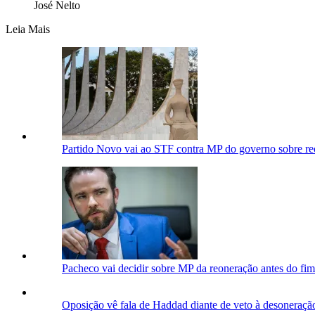
José Nelto
Leia Mais
Partido Novo vai ao STF contra MP do governo sobre r
Pacheco vai decidir sobre MP da reoneração antes do fi
Oposição vê fala de Haddad diante de veto à desoneraçã