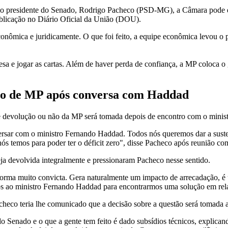
 do presidente do Senado, Rodrigo Pacheco (PSD-MG), a Câmara pode de
ublicação no Diário Oficial da União (DOU).
onômica e juridicamente. O que foi feito, a equipe econômica levou o p
sa e jogar as cartas. Além de haver perda de confiança, a MP coloca o
ção de MP após conversa com Haddad
bre devolução ou não da MP será tomada depois de encontro com o minis
rsar com o ministro Fernando Haddad. Todos nós queremos dar a susten
ós temos para poder ter o déficit zero", disse Pacheco após reunião co
ja devolvida integralmente e pressionaram Pacheco nesse sentido.
orma muito convicta. Gera naturalmente um impacto de arrecadação, é u
os ao ministro Fernando Haddad para encontrarmos uma solução em relaç
heco teria lhe comunicado que a decisão sobre a questão será tomada an
 Senado e o que a gente tem feito é dado subsídios técnicos, explican