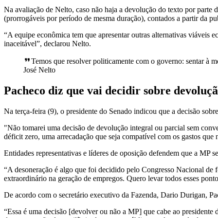
Na avaliação de Nelto, caso não haja a devolução do texto por parte
(prorrogáveis por período de mesma duração), contados a partir da p
“A equipe econômica tem que apresentar outras alternativas viáveis ec
inaceitável”, declarou Nelto.
Temos que resolver politicamente com o governo: sentar à me
José Nelto
Pacheco diz que vai decidir sobre devolu
Na terça-feira (9), o presidente do Senado indicou que a decisão so
"Não tomarei uma decisão de devolução integral ou parcial sem conve
déficit zero, uma arrecadação que seja compatível com os gastos que n
Entidades representativas e líderes de oposição defendem que a MP se
“A desoneração é algo que foi decidido pelo Congresso Nacional de f
extraordinário na geração de empregos. Quero levar todos esses pont
De acordo com o secretário executivo da Fazenda, Dario Durigan, Pac
“Essa é uma decisão [devolver ou não a MP] que cabe ao presidente do