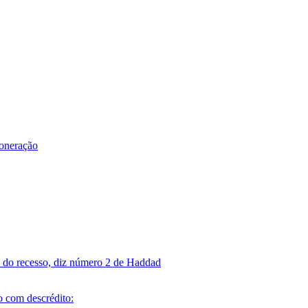
eoneração
m do recesso, diz número 2 de Haddad
o com descrédito: