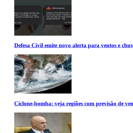
Defesa Civil emite novo alerta para ventos e chu
Ciclone-bomba: veja regiões com previsão de ven