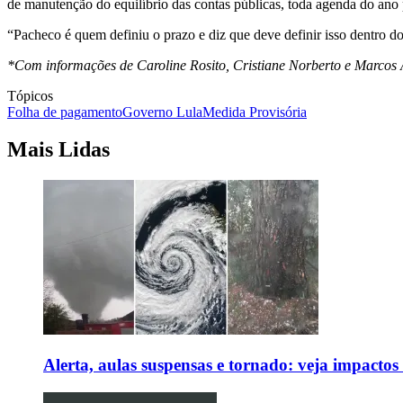
de manutenção do equilíbrio das contas públicas, toda agenda do ano 
“Pacheco é quem definiu o prazo e diz que deve definir isso dentro d
*Com informações de Caroline Rosito, Cristiane Norberto e Marcos
Tópicos
Folha de pagamento
Governo Lula
Medida Provisória
Mais Lidas
Alerta, aulas suspensas e tornado: veja impactos