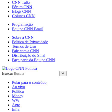
CNN Talks
Fórum CNN
Blogs CNN
Colunas CNN
Programação
Equipe CNN Brasil
Sobre a CNN
Política de Privacidade
Termos de Uso
Fale com a CNN
Distribuição do Sinal
Faça parte da Equipe CNN
Buscar
Pular para o conteúdo
Ao vivo
Política
Money
WW
Agro
Infra