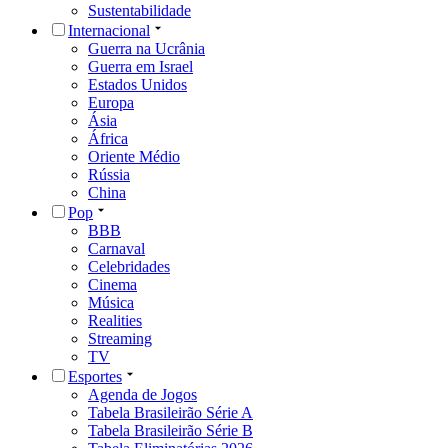
Sustentabilidade
Internacional
Guerra na Ucrânia
Guerra em Israel
Estados Unidos
Europa
Ásia
África
Oriente Médio
Rússia
China
Pop
BBB
Carnaval
Celebridades
Cinema
Música
Realities
Streaming
TV
Esportes
Agenda de Jogos
Tabela Brasileirão Série A
Tabela Brasileirão Série B