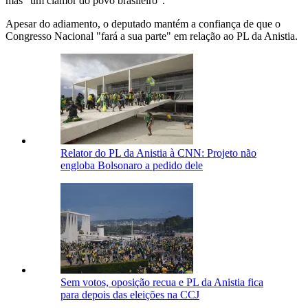
mas "um clamor do povo brasileiro".
Apesar do adiamento, o deputado mantém a confiança de que o
Congresso Nacional "fará a sua parte" em relação ao PL da Anistia.
Relator do PL da Anistia à CNN: Projeto não
engloba Bolsonaro a pedido dele
Sem votos, oposição recua e PL da Anistia fica
para depois das eleições na CCJ