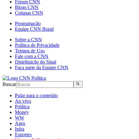
Fórum CNN
Blogs CNN
Colunas CNN
Programação
Equipe CNN Brasil
Sobre a CNN
Política de Privacidade
Termos de Uso
Fale com a CNN
Distribuição do Sinal
Faça parte da Equipe CNN
Buscar
Pular para o conteúdo
Ao vivo
Política
Money
WW
Agro
Infra
Esportes