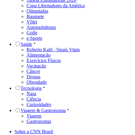
Tabela Eliminatórias 2026
Copa Libertadores da América
Olimpíadas
Basquete
Vôlei
Automobilismo
Golfe
e-Sports
Saúde
Roberto Kalil - Sinais Vitais
Alimentação
Exercícios Físicos
Vacinação
Câncer
Drogas
Obesidade
Tecnologia
Nasa
Ciência
Curiosidades
Viagem & Gastronomia
Viagem
Gastronomia
Sobre a CNN Brasil