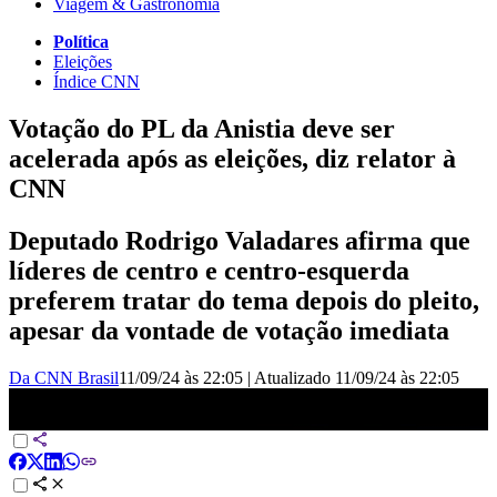
Viagem & Gastronomia
Política
Eleições
Índice CNN
Votação do PL da Anistia deve ser
acelerada após as eleições, diz relator à
CNN
Deputado Rodrigo Valadares afirma que
líderes de centro e centro-esquerda
preferem tratar do tema depois do pleito,
apesar da vontade de votação imediata
Da CNN Brasil
11/09/24 às 22:05
|
Atualizado
11/09/24 às 22:05
Rodrigo Valadares: Após as eleições municipais, votação da PL da
anistia deve ser acelerada | 360°