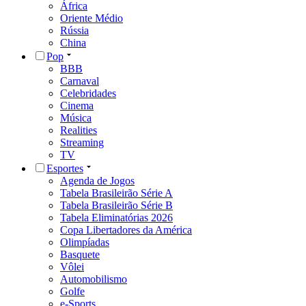
África
Oriente Médio
Rússia
China
Pop
BBB
Carnaval
Celebridades
Cinema
Música
Realities
Streaming
TV
Esportes
Agenda de Jogos
Tabela Brasileirão Série A
Tabela Brasileirão Série B
Tabela Eliminatórias 2026
Copa Libertadores da América
Olimpíadas
Basquete
Vôlei
Automobilismo
Golfe
e-Sports