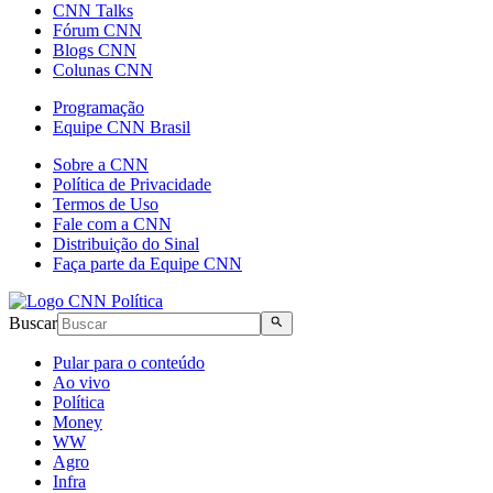
CNN Talks
Fórum CNN
Blogs CNN
Colunas CNN
Programação
Equipe CNN Brasil
Sobre a CNN
Política de Privacidade
Termos de Uso
Fale com a CNN
Distribuição do Sinal
Faça parte da Equipe CNN
Buscar
Pular para o conteúdo
Ao vivo
Política
Money
WW
Agro
Infra