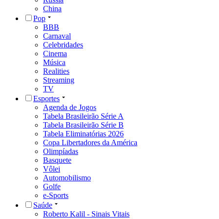
China
Pop
BBB
Carnaval
Celebridades
Cinema
Música
Realities
Streaming
TV
Esportes
Agenda de Jogos
Tabela Brasileirão Série A
Tabela Brasileirão Série B
Tabela Eliminatórias 2026
Copa Libertadores da América
Olimpíadas
Basquete
Vôlei
Automobilismo
Golfe
e-Sports
Saúde
Roberto Kalil - Sinais Vitais