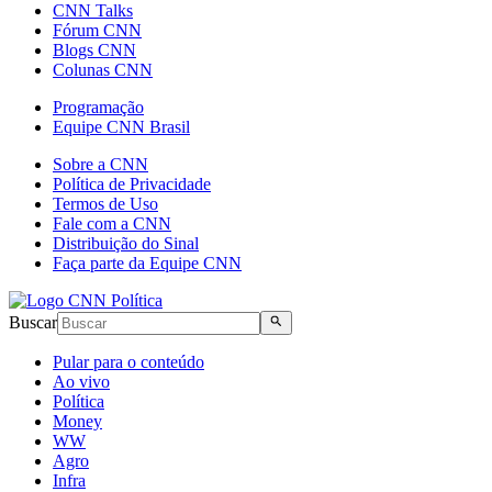
CNN Talks
Fórum CNN
Blogs CNN
Colunas CNN
Programação
Equipe CNN Brasil
Sobre a CNN
Política de Privacidade
Termos de Uso
Fale com a CNN
Distribuição do Sinal
Faça parte da Equipe CNN
Buscar
Pular para o conteúdo
Ao vivo
Política
Money
WW
Agro
Infra