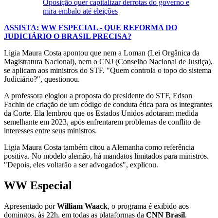
Oposição quer capitalizar derrotas do governo e
mira embalo até eleições
ASSISTA: WW ESPECIAL - QUE REFORMA DO
JUDICIÁRIO O BRASIL PRECISA?
Ligia Maura Costa apontou que nem a Loman (Lei Orgânica da
Magistratura Nacional), nem o CNJ (Conselho Nacional de Justiça),
se aplicam aos ministros do STF. "Quem controla o topo do sistema
Judiciário?", questionou.
A professora elogiou a proposta do presidente do STF, Edson
Fachin de criação de um código de conduta ética para os integrantes
da Corte. Ela lembrou que os Estados Unidos adotaram medida
semelhante em 2023, após enfrentarem problemas de conflito de
interesses entre seus ministros.
Ligia Maura Costa também citou a Alemanha como referência
positiva. No modelo alemão, há mandatos limitados para ministros.
"Depois, eles voltarão a ser advogados", explicou.
WW Especial
Apresentado por
William Waack
, o programa é exibido aos
domingos, às 22h, em todas as plataformas da
CNN Brasil
.