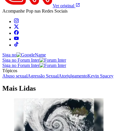
Ver original
Acompanhe
Pop
nas Redes Sociais
Siga no
Siga no Forum Inter
Siga no Forum Inter
Tópicos
Abuso sexual
Agressão Sexual
Ator
julgamento
Kevin Spacey
Mais Lidas