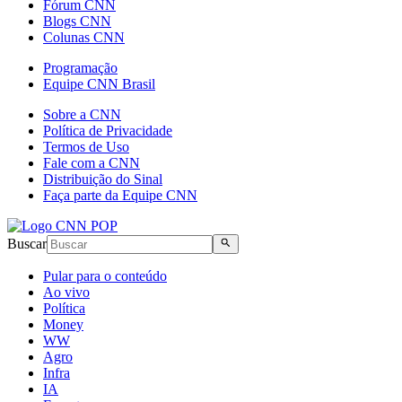
Fórum CNN
Blogs CNN
Colunas CNN
Programação
Equipe CNN Brasil
Sobre a CNN
Política de Privacidade
Termos de Uso
Fale com a CNN
Distribuição do Sinal
Faça parte da Equipe CNN
Buscar
Pular para o conteúdo
Ao vivo
Política
Money
WW
Agro
Infra
IA