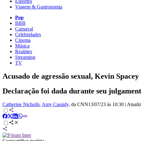
Esportes
Viagem & Gastronomia
Pop
BBB
Carnaval
Celebridades
Cinema
Música
Realities
Streaming
TV
Acusado de agressão sexual, Kevin Spacey 
Declaração foi dada durante seu julgament
Catherine Nicholls
,
Amy Cassidy
, da CNN
13/07/23 às 10:30
|
Atuali
Compartilhar matéria