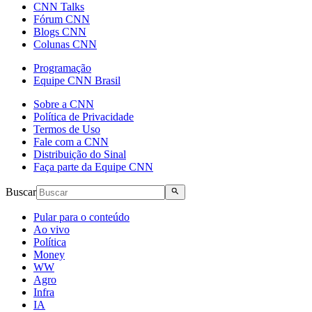
CNN Talks
Fórum CNN
Blogs CNN
Colunas CNN
Programação
Equipe CNN Brasil
Sobre a CNN
Política de Privacidade
Termos de Uso
Fale com a CNN
Distribuição do Sinal
Faça parte da Equipe CNN
Buscar
Pular para o conteúdo
Ao vivo
Política
Money
WW
Agro
Infra
IA