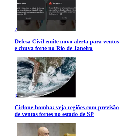
2
Defesa Civil emite novo alerta para ventos
e chuva forte no Rio de Janeiro
3
Ciclone-bomba: veja regiões com previsão
de ventos fortes no estado de SP