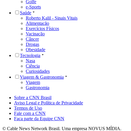
Golfe
e-Sports
Saúde
Roberto Kalil - Sinais Vitais
Alimentação
Exercícios Físicos
Vacinação
Câncer
Drogas
Obesidade
Tecnologia
Nasa
Ciência
Curiosidades
Viagem & Gastronomia
Viagem
Gastronomia
Sobre a CNN Brasil
Aviso Legal e Política de Privacidade
Termos de Uso
Fale com a CNN
Faça parte da Equipe CNN
© Cable News Network Brasil. Uma empresa NOVUS MÍDIA.