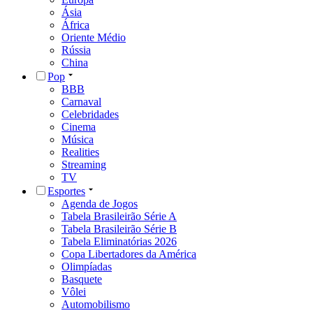
Ásia
África
Oriente Médio
Rússia
China
Pop
BBB
Carnaval
Celebridades
Cinema
Música
Realities
Streaming
TV
Esportes
Agenda de Jogos
Tabela Brasileirão Série A
Tabela Brasileirão Série B
Tabela Eliminatórias 2026
Copa Libertadores da América
Olimpíadas
Basquete
Vôlei
Automobilismo