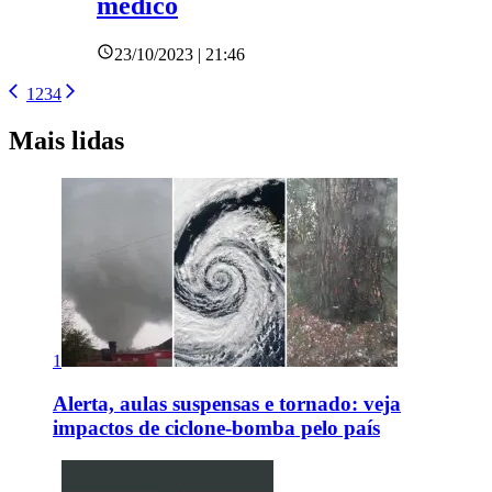
médico
23/10/2023 | 21:46
1
2
3
4
Mais lidas
1
Alerta, aulas suspensas e tornado: veja
impactos de ciclone-bomba pelo país