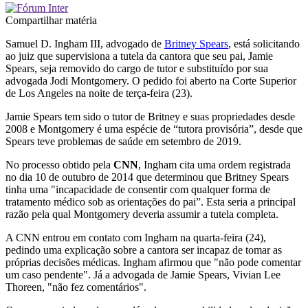
Compartilhar matéria
Samuel D. Ingham III, advogado de
Britney Spears
, está solicitando
ao juiz que supervisiona a tutela da cantora que seu pai, Jamie
Spears, seja removido do cargo de tutor e substituído por sua
advogada Jodi Montgomery. O pedido foi aberto na Corte Superior
de Los Angeles na noite de terça-feira (23).
Jamie Spears tem sido o tutor de Britney e suas propriedades desde
2008 e Montgomery é uma espécie de “tutora provisória”, desde que
Spears teve problemas de saúde em setembro de 2019.
No processo obtido pela
CNN
, Ingham cita uma ordem registrada
no dia 10 de outubro de 2014 que determinou que Britney Spears
tinha uma "incapacidade de consentir com qualquer forma de
tratamento médico sob as orientações do pai”. Esta seria a principal
razão pela qual Montgomery deveria assumir a tutela completa.
A CNN entrou em contato com Ingham na quarta-feira (24),
pedindo uma explicação sobre a cantora ser incapaz de tomar as
próprias decisões médicas. Ingham afirmou que "não pode comentar
um caso pendente". Já a advogada de Jamie Spears, Vivian Lee
Thoreen, "não fez comentários".