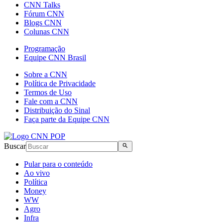
CNN Talks
Fórum CNN
Blogs CNN
Colunas CNN
Programação
Equipe CNN Brasil
Sobre a CNN
Política de Privacidade
Termos de Uso
Fale com a CNN
Distribuição do Sinal
Faça parte da Equipe CNN
Buscar
Pular para o conteúdo
Ao vivo
Política
Money
WW
Agro
Infra