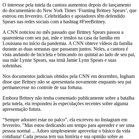
O interesse pela tutela da cantora aumentou depois do lançamento
do documentário do New York Times ‘Framing Britney Spears’, que
estreou em fevereiro. Celebridades e apoiadores têm defendido
Spears nas redes sociais com a hashtag #FreeBritney.
A CNN noticiou no mês passado que Britney Spears passou a
quarentena com seu pai, mãe e irmãos na casa da família em
Louisiana no início da pandemia. A CNN obteve vídeos da família
durante as duas semanas que passaram juntos. Neles, a cantora é
vista andando de bicicleta e brincando no quintal ao lado de seu pai,
sua mãe Lynne Spears, sua irmã Jamie Lynn Spears e suas
sobrinhas.
Nos documentos judiciais obtidos pela CNN em dezembro, Ingham
disse que Britney não se apresentaria novamente enquanto seu pai
permanecesse no controle de sua fortuna.
Embora Britney não tenha comentado publicamente sobre a batalha
pela tutela, ela respondeu às especulações recentes sobre alguma
apresentação futura.
“Sempre adorarei estar no palco”, ela escreveu no Instagram em
fevereiro. "Mas estou dedicando um tempo para aprender e ser uma
pessoa normal ... Adoro simplesmente aproveitar o básico da vida
cotidiana! Cada pessoa tem sua história e sua opinião sobre as