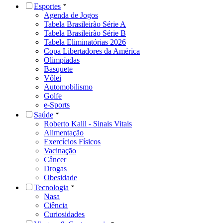
Esportes
Agenda de Jogos
Tabela Brasileirão Série A
Tabela Brasileirão Série B
Tabela Eliminatórias 2026
Copa Libertadores da América
Olimpíadas
Basquete
Vôlei
Automobilismo
Golfe
e-Sports
Saúde
Roberto Kalil - Sinais Vitais
Alimentação
Exercícios Físicos
Vacinação
Câncer
Drogas
Obesidade
Tecnologia
Nasa
Ciência
Curiosidades