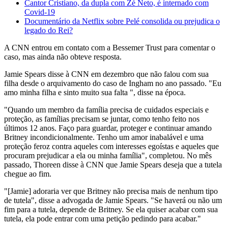
Cantor Cristiano, da dupla com Zé Neto, é internado com
Covid-19
Documentário da Netflix sobre Pelé consolida ou prejudica o
legado do Rei?
A CNN entrou em contato com a Bessemer Trust para comentar o
caso, mas ainda não obteve resposta.
Jamie Spears disse à CNN em dezembro que não falou com sua
filha desde o arquivamento do caso de Ingham no ano passado. "Eu
amo minha filha e sinto muito sua falta ", disse na época.
"Quando um membro da família precisa de cuidados especiais e
proteção, as famílias precisam se juntar, como tenho feito nos
últimos 12 anos. Faço para guardar, proteger e continuar amando
Britney incondicionalmente. Tenho um amor inabalável e uma
proteção feroz contra aqueles com interesses egoístas e aqueles que
procuram prejudicar a ela ou minha família", completou. No mês
passado, Thoreen disse à CNN que Jamie Spears deseja que a tutela
chegue ao fim.
"[Jamie] adoraria ver que Britney não precisa mais de nenhum tipo
de tutela", disse a advogada de Jamie Spears. "Se haverá ou não um
fim para a tutela, depende de Britney. Se ela quiser acabar com sua
tutela, ela pode entrar com uma petição pedindo para acabar."