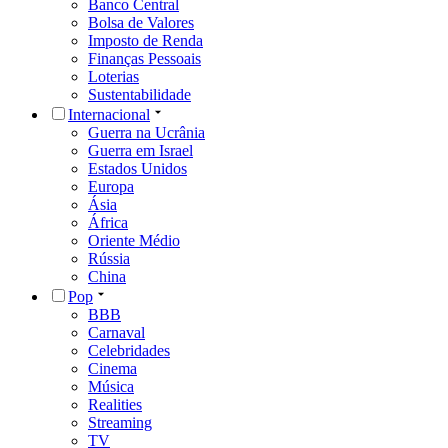
Banco Central
Bolsa de Valores
Imposto de Renda
Finanças Pessoais
Loterias
Sustentabilidade
Internacional
Guerra na Ucrânia
Guerra em Israel
Estados Unidos
Europa
Ásia
África
Oriente Médio
Rússia
China
Pop
BBB
Carnaval
Celebridades
Cinema
Música
Realities
Streaming
TV