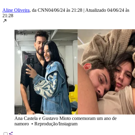
Aline Oliveira
, da CNN
04/06/24 às 21:28
|
Atualizado
04/06/24 às
21:28
Ana Castela e Gustavo Mioto comemoram um ano de
namoro
•
Reprodução/Instagram