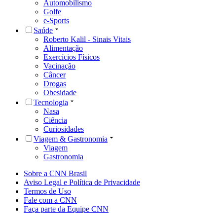
Automobilismo
Golfe
e-Sports
Saúde
Roberto Kalil - Sinais Vitais
Alimentação
Exercícios Físicos
Vacinação
Câncer
Drogas
Obesidade
Tecnologia
Nasa
Ciência
Curiosidades
Viagem & Gastronomia
Viagem
Gastronomia
Sobre a CNN Brasil
Aviso Legal e Política de Privacidade
Termos de Uso
Fale com a CNN
Faça parte da Equipe CNN