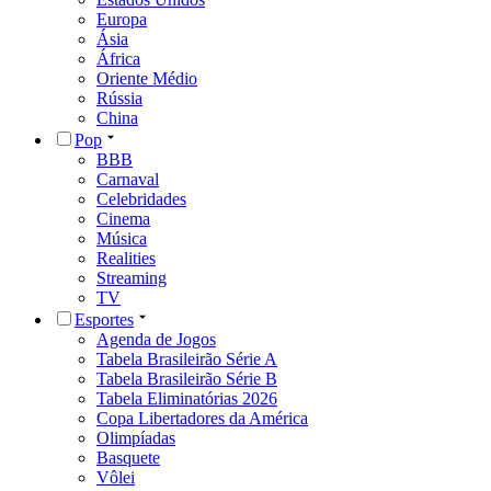
Europa
Ásia
África
Oriente Médio
Rússia
China
Pop
BBB
Carnaval
Celebridades
Cinema
Música
Realities
Streaming
TV
Esportes
Agenda de Jogos
Tabela Brasileirão Série A
Tabela Brasileirão Série B
Tabela Eliminatórias 2026
Copa Libertadores da América
Olimpíadas
Basquete
Vôlei