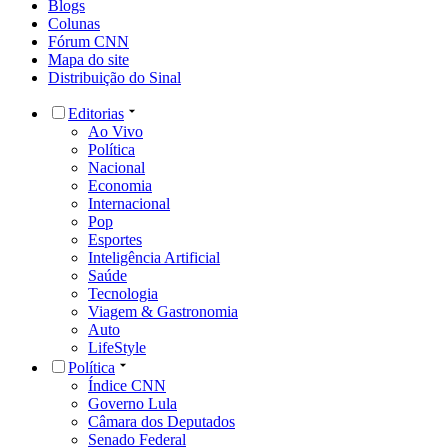
Blogs
Colunas
Fórum CNN
Mapa do site
Distribuição do Sinal
Editorias
Ao Vivo
Política
Nacional
Economia
Internacional
Pop
Esportes
Inteligência Artificial
Saúde
Tecnologia
Viagem & Gastronomia
Auto
LifeStyle
Política
Índice CNN
Governo Lula
Câmara dos Deputados
Senado Federal