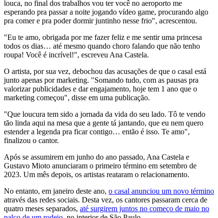
louca, no final dos trabalhos vou ter você no aeroporto me
esperando pra passar a noite jogando vídeo game, procurando algo
pra comer e pra poder dormir juntinho nesse frio", acrescentou.
"Eu te amo, obrigada por me fazer feliz e me sentir uma princesa
todos os dias… até mesmo quando choro falando que não tenho
roupa! Você é incrível!", escreveu Ana Castela.
O artista, por sua vez, debochou das acusações de que o casal está
junto apenas por marketing. "Somando tudo, com as pausas pra
valorizar publicidades e dar engajamento, hoje tem 1 ano que o
marketing começou", disse em uma publicação.
"Que loucura tem sido a jornada da vida do seu lado. Tô te vendo
tão linda aqui na mesa que a gente tá jantando, que eu nem quero
estender a legenda pra ficar contigo… então é isso. Te amo",
finalizou o cantor.
Após se assumirem em junho do ano passado, Ana Castela e
Gustavo Mioto anunciaram o primeiro término em setembro de
2023. Um mês depois, os artistas reataram o relacionamento.
No entanto, em janeiro deste ano,
o casal anunciou um novo término
através das redes sociais. Desta vez, os cantores passaram cerca de
quatro meses separados,
até surgirem juntos no começo de maio no
palco de um rodeio
, no interior de São Paulo.