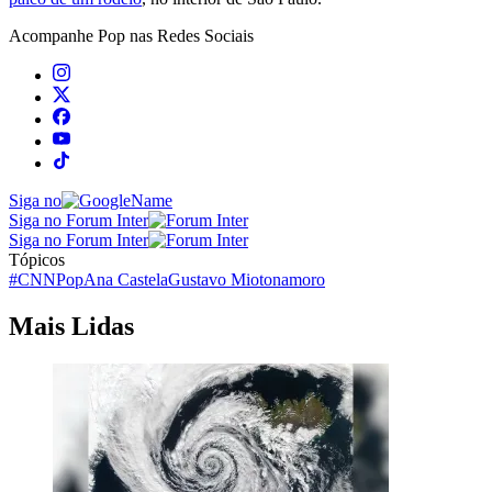
Acompanhe
Pop
nas Redes Sociais
Siga no
Siga no Forum Inter
Siga no Forum Inter
Tópicos
#CNNPop
Ana Castela
Gustavo Mioto
namoro
Mais Lidas