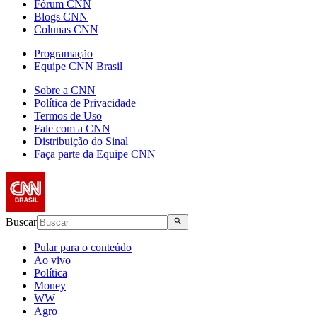
Fórum CNN
Blogs CNN
Colunas CNN
Programação
Equipe CNN Brasil
Sobre a CNN
Política de Privacidade
Termos de Uso
Fale com a CNN
Distribuição do Sinal
Faça parte da Equipe CNN
Buscar
Pular para o conteúdo
Ao vivo
Política
Money
WW
Agro