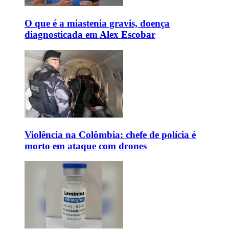
O que é a miastenia gravis, doença
diagnosticada em Alex Escobar
Violência na Colômbia: chefe de polícia é
morto em ataque com drones