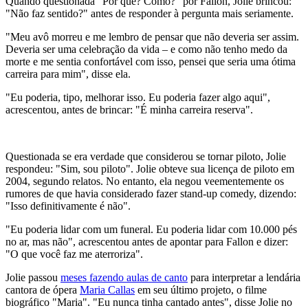
Quando questionada "Por quê? Como?" por Fallon, Jolie brincou:
"Não faz sentido?" antes de responder à pergunta mais seriamente.
"Meu avô morreu e me lembro de pensar que não deveria ser assim.
Deveria ser uma celebração da vida – e como não tenho medo da
morte e me sentia confortável com isso, pensei que seria uma ótima
carreira para mim", disse ela.
"Eu poderia, tipo, melhorar isso. Eu poderia fazer algo aqui",
acrescentou, antes de brincar: "É minha carreira reserva".
Questionada se era verdade que considerou se tornar piloto, Jolie
respondeu: "Sim, sou piloto". Jolie obteve sua licença de piloto em
2004, segundo relatos. No entanto, ela negou veementemente os
rumores de que havia considerado fazer stand-up comedy, dizendo:
"Isso definitivamente é não".
"Eu poderia lidar com um funeral. Eu poderia lidar com 10.000 pés
no ar, mas não", acrescentou antes de apontar para Fallon e dizer:
"O que você faz me aterroriza".
Jolie passou
meses fazendo aulas de canto
para interpretar a lendária
cantora de ópera
Maria Callas
em seu último projeto, o filme
biográfico "Maria". "Eu nunca tinha cantado antes", disse Jolie no