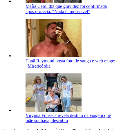
Maíra Cardi diz que gravidez foi confirmada
após profecia: "Nada é impossível"
Cauã Reymond posta foto de sunga e web reage:
"Misericórdia"
Virginia Fonseca revela destino da viagem que
mãe sonhava; descubra