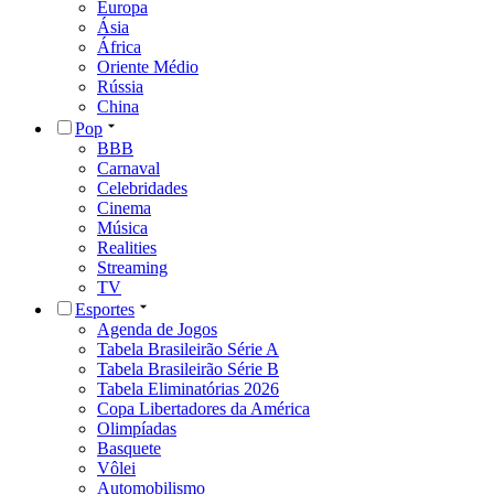
Europa
Ásia
África
Oriente Médio
Rússia
China
Pop
BBB
Carnaval
Celebridades
Cinema
Música
Realities
Streaming
TV
Esportes
Agenda de Jogos
Tabela Brasileirão Série A
Tabela Brasileirão Série B
Tabela Eliminatórias 2026
Copa Libertadores da América
Olimpíadas
Basquete
Vôlei
Automobilismo