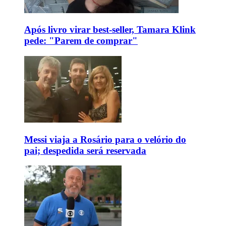
Após livro virar best-seller, Tamara Klink
pede: "Parem de comprar"
Messi viaja a Rosário para o velório do
pai; despedida será reservada