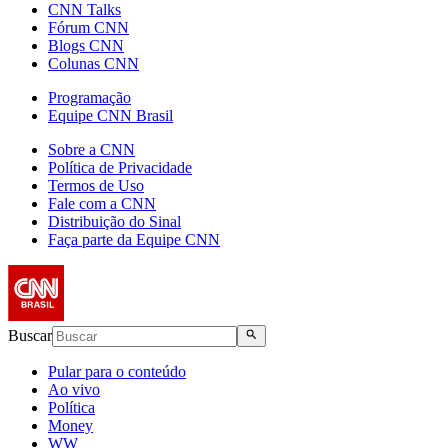
CNN Talks
Fórum CNN
Blogs CNN
Colunas CNN
Programação
Equipe CNN Brasil
Sobre a CNN
Política de Privacidade
Termos de Uso
Fale com a CNN
Distribuição do Sinal
Faça parte da Equipe CNN
Buscar
Pular para o conteúdo
Ao vivo
Política
Money
WW