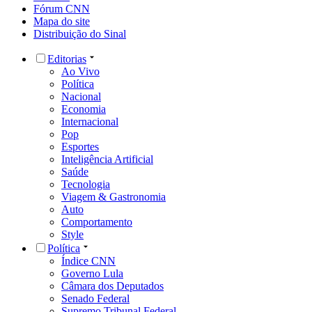
Fórum CNN
Mapa do site
Distribuição do Sinal
Editorias
Ao Vivo
Política
Nacional
Economia
Internacional
Pop
Esportes
Inteligência Artificial
Saúde
Tecnologia
Viagem & Gastronomia
Auto
Comportamento
Style
Política
Índice CNN
Governo Lula
Câmara dos Deputados
Senado Federal
Supremo Tribunal Federal