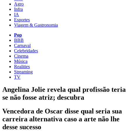
Agro
Infra
IA
Esportes
Viagem & Gastronomia
Pop
BBB
Carnaval
Celebridades
Cinema
Música
Realities
Streaming
TV
Angelina Jolie revela qual profissão teria
se não fosse atriz; descubra
Vencedora de Oscar disse qual seria sua
carreira alternativa caso a arte não lhe
desse sucesso