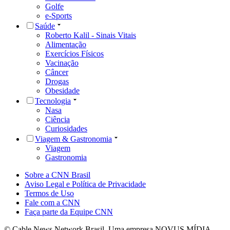
Golfe
e-Sports
Saúde
Roberto Kalil - Sinais Vitais
Alimentação
Exercícios Físicos
Vacinação
Câncer
Drogas
Obesidade
Tecnologia
Nasa
Ciência
Curiosidades
Viagem & Gastronomia
Viagem
Gastronomia
Sobre a CNN Brasil
Aviso Legal e Política de Privacidade
Termos de Uso
Fale com a CNN
Faça parte da Equipe CNN
© Cable News Network Brasil. Uma empresa NOVUS MÍDIA.