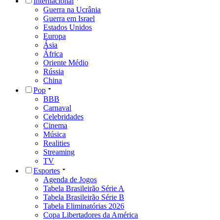
Internacional
Guerra na Ucrânia
Guerra em Israel
Estados Unidos
Europa
Ásia
África
Oriente Médio
Rússia
China
Pop
BBB
Carnaval
Celebridades
Cinema
Música
Realities
Streaming
TV
Esportes
Agenda de Jogos
Tabela Brasileirão Série A
Tabela Brasileirão Série B
Tabela Eliminatórias 2026
Copa Libertadores da América