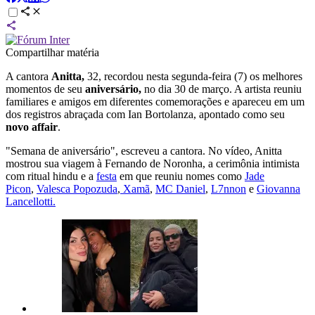
Compartilhar matéria
A cantora
Anitta,
32, recordou nesta segunda-feira (7) os melhores
momentos de seu
aniversário,
no dia 30 de março. A artista reuniu
familiares e amigos em diferentes comemorações e apareceu em um
dos registros abraçada com Ian Bortolanza, apontado como seu
novo affair
.
"Semana de aniversário", escreveu a cantora. No vídeo, Anitta
mostrou sua viagem à Fernando de Noronha, a cerimônia intimista
com ritual hindu e a
festa
em que reuniu nomes como
Jade
Picon
,
Valesca Popozuda
,
Xamã
,
MC Daniel
,
L7nnon
e
Giovanna
Lancellotti.