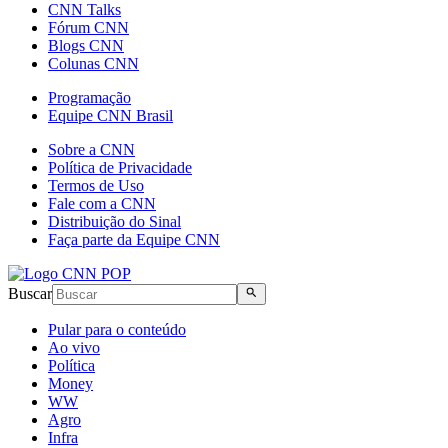
CNN Talks
Fórum CNN
Blogs CNN
Colunas CNN
Programação
Equipe CNN Brasil
Sobre a CNN
Política de Privacidade
Termos de Uso
Fale com a CNN
Distribuição do Sinal
Faça parte da Equipe CNN
Buscar
Pular para o conteúdo
Ao vivo
Política
Money
WW
Agro
Infra