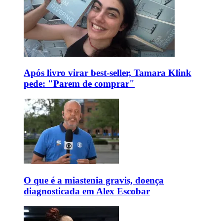
Após livro virar best-seller, Tamara Klink
pede: "Parem de comprar"
O que é a miastenia gravis, doença
diagnosticada em Alex Escobar