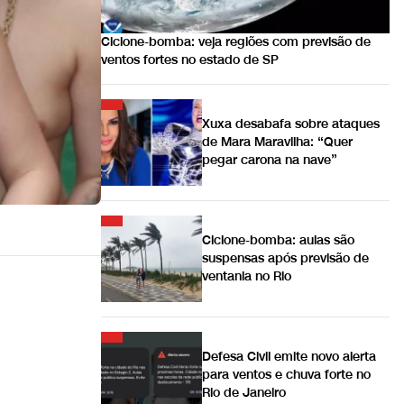
Ciclone-bomba: veja regiões com previsão de
ventos fortes no estado de SP
Xuxa desabafa sobre ataques
de Mara Maravilha: “Quer
pegar carona na nave”
Ciclone-bomba: aulas são
suspensas após previsão de
ventania no Rio
Defesa Civil emite novo alerta
para ventos e chuva forte no
Rio de Janeiro