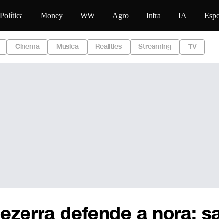
o
Política
Money
WW
Agro
Infra
IA
Espo
Cinema
Música
Realities
Streaming
TV
Bezerra defende a nora; s