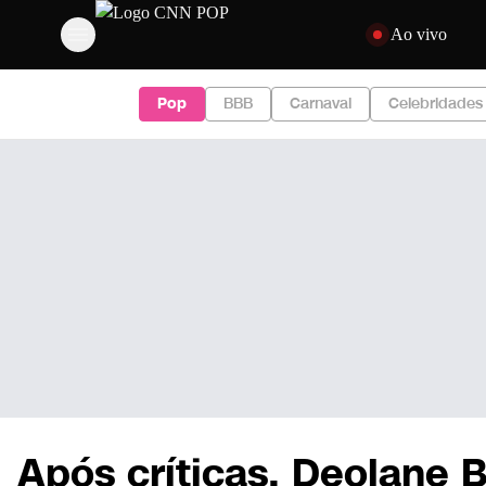
Pular para o conteúd
Ao vivo
Pop
BBB
Carnaval
Celebridades
Após críticas, Deolane 