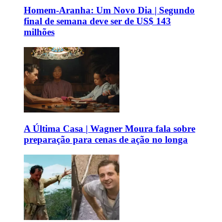
Homem-Aranha: Um Novo Dia | Segundo
final de semana deve ser de US$ 143
milhões
A Última Casa | Wagner Moura fala sobre
preparação para cenas de ação no longa