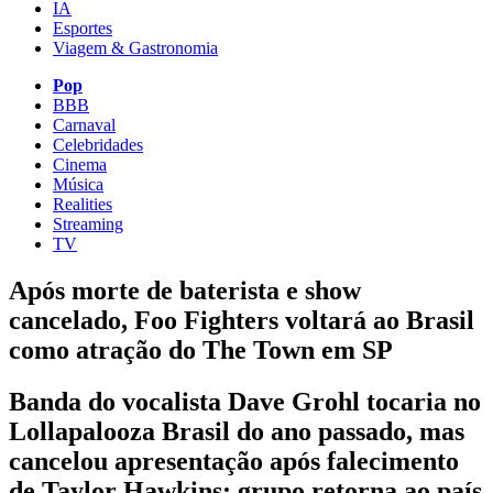
IA
Esportes
Viagem & Gastronomia
Pop
BBB
Carnaval
Celebridades
Cinema
Música
Realities
Streaming
TV
Após morte de baterista e show
cancelado, Foo Fighters voltará ao Brasil
como atração do The Town em SP
Banda do vocalista Dave Grohl tocaria no
Lollapalooza Brasil do ano passado, mas
cancelou apresentação após falecimento
de Taylor Hawkins; grupo retorna ao país