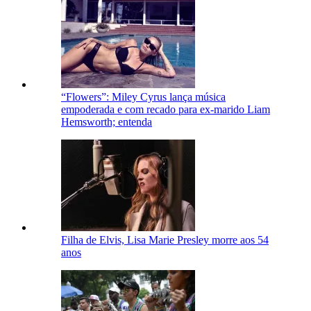
“Flowers”: Miley Cyrus lança música
empoderada e com recado para ex-marido Liam
Hemsworth; entenda
Filha de Elvis, Lisa Marie Presley morre aos 54
anos