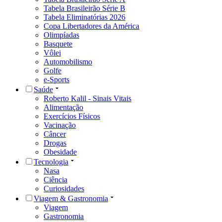
Tabela Brasileirão Série B
Tabela Eliminatórias 2026
Copa Libertadores da América
Olimpíadas
Basquete
Vôlei
Automobilismo
Golfe
e-Sports
Saúde
Roberto Kalil - Sinais Vitais
Alimentação
Exercícios Físicos
Vacinação
Câncer
Drogas
Obesidade
Tecnologia
Nasa
Ciência
Curiosidades
Viagem & Gastronomia
Viagem
Gastronomia