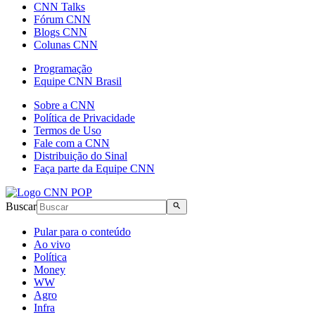
CNN Talks
Fórum CNN
Blogs CNN
Colunas CNN
Programação
Equipe CNN Brasil
Sobre a CNN
Política de Privacidade
Termos de Uso
Fale com a CNN
Distribuição do Sinal
Faça parte da Equipe CNN
Buscar
Pular para o conteúdo
Ao vivo
Política
Money
WW
Agro
Infra