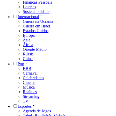
Finanças Pessoais
Loterias
Sustentabilidade
Internacional
Guerra na Ucrânia
Guerra em Israel
Estados Unidos
Europa
Ásia
África
Oriente Médio
Rússia
China
Pop
BBB
Carnaval
Celebridades
Cinema
Música
Realities
Streaming
TV
Esportes
Agenda de Jogos
Tabela Brasileirão Série A