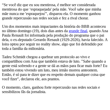
“Se você diz que eu sou mentirosa, é melhor ser considerada
mentirosa do que ‘espraquejada' pela mãe. Você sabe que minha
mãe nunca me 'espraquejou'", disparou ela. O momento ganhou
grande repercussão nas redes sociais e fez a rival chorar.
Um dos momentos mais impactantes da história do BBB aconteceu
no último domingo (19), dois dias antes da
grande final
, quando Ana
Paula Renault foi informada pela produção do programa que o pai
dela, o ex-deputado Gerardo Renault (1929-2026), havia falecido. A
loira optou por seguir no reality show, algo que foi defendido por
toda a família da milionária.
Tadeu Schmidt chegou a quebrar um protocolo ao vivo e
compartilhou com Ana que também estava de luto. "Sabe quando a
gente está sofrendo e a gente se dá as mãos para ficar mais forte? Eu
também estou vivendo um luto, meu irmão morreu anteontem.
Então, é só para te dizer que eu respeito demais qualquer coisa que
você fizer", declarou ele, aos prantos.
O momento, claro, ganhou forte repercussão nas redes sociais e
sensibilizou fãs da jornalista.