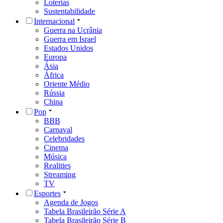
Loterias
Sustentabilidade
Internacional
Guerra na Ucrânia
Guerra em Israel
Estados Unidos
Europa
Ásia
África
Oriente Médio
Rússia
China
Pop
BBB
Carnaval
Celebridades
Cinema
Música
Realities
Streaming
TV
Esportes
Agenda de Jogos
Tabela Brasileirão Série A
Tabela Brasileirão Série B