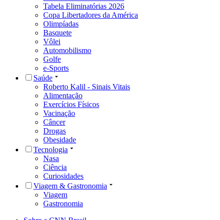
Tabela Eliminatórias 2026
Copa Libertadores da América
Olimpíadas
Basquete
Vôlei
Automobilismo
Golfe
e-Sports
Saúde
Roberto Kalil - Sinais Vitais
Alimentação
Exercícios Físicos
Vacinação
Câncer
Drogas
Obesidade
Tecnologia
Nasa
Ciência
Curiosidades
Viagem & Gastronomia
Viagem
Gastronomia