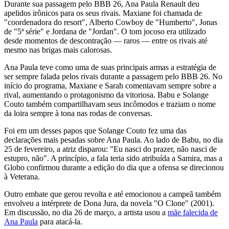
Durante sua passagem pelo BBB 26, Ana Paula Renault deu
apelidos irônicos para os seus rivais. Maxiane foi chamada de
"coordenadora do resort", Alberto Cowboy de "Humberto", Jonas
de "5ª série" e Jordana de "Jordan". O tom jocoso era utilizado
desde momentos de descontração — raros — entre os rivais até
mesmo nas brigas mais calorosas.
Ana Paula teve como uma de suas principais armas a estratégia de
ser sempre falada pelos rivais durante a passagem pelo BBB 26. No
início do programa, Maxiane e Sarah comentavam sempre sobre a
rival, aumentando o protagonismo da vitoriosa. Babu e Solange
Couto também compartilhavam seus incômodos e traziam o nome
da loira sempre à tona nas rodas de conversas.
Foi em um desses papos que Solange Couto fez uma das
declarações mais pesadas sobre Ana Paula. Ao lado de Babu, no dia
25 de fevereiro, a atriz disparou: "Eu nasci do prazer, não nasci de
estupro, não". A princípio, a fala teria sido atribuída a Samira, mas a
Globo confirmou durante a edição do dia que a ofensa se direcionou
à Veterana.
Outro embate que gerou revolta e até emocionou a campeã também
envolveu a intérprete de Dona Jura, da novela "O Clone" (2001).
Em discussão, no dia 26 de março, a artista usou a
mãe falecida de
Ana Paula
para atacá-la.