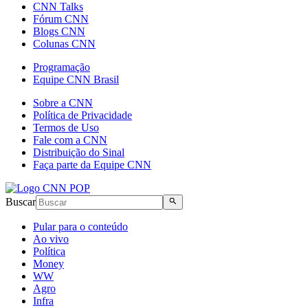
CNN Talks
Fórum CNN
Blogs CNN
Colunas CNN
Programação
Equipe CNN Brasil
Sobre a CNN
Política de Privacidade
Termos de Uso
Fale com a CNN
Distribuição do Sinal
Faça parte da Equipe CNN
Buscar
Pular para o conteúdo
Ao vivo
Política
Money
WW
Agro
Infra