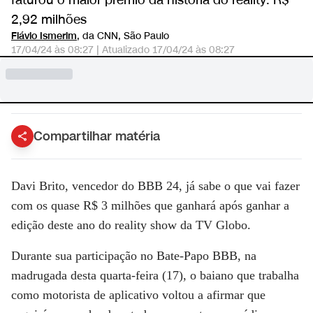
faturou o maior prêmio da história do reality: R$
2,92 milhões
Flávio Ismerim
, da CNN
, São Paulo
17/04/24 às 08:27
|
Atualizado
17/04/24 às 08:27
Compartilhar matéria
Davi Brito, vencedor do BBB 24, já sabe o que vai fazer
com os quase R$ 3 milhões que ganhará após ganhar a
edição deste ano do reality show da TV Globo.
Durante sua participação no Bate-Papo BBB, na
madrugada desta quarta-feira (17), o baiano que trabalha
como motorista de aplicativo voltou a afirmar que