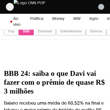
Pular para o conteúdo
Ao
Política
Money
WW
Agro
I
vivo
Pop
Carnaval
Celebridades
Cinema
BBB
BBB 24: saiba o que Davi vai
fazer com o prêmio de quase R$
3 milhões
Baiano recebeu uma média de 60,52% na final e