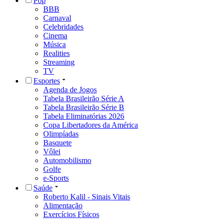
Pop
BBB
Carnaval
Celebridades
Cinema
Música
Realities
Streaming
TV
Esportes
Agenda de Jogos
Tabela Brasileirão Série A
Tabela Brasileirão Série B
Tabela Eliminatórias 2026
Copa Libertadores da América
Olimpíadas
Basquete
Vôlei
Automobilismo
Golfe
e-Sports
Saúde
Roberto Kalil - Sinais Vitais
Alimentação
Exercícios Físicos