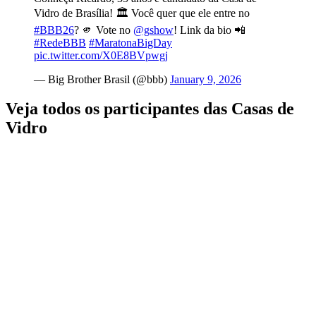
Vidro de Brasília! 🏛️ ️Você quer que ele entre no
#BBB26
? 🫵 Vote no
@gshow
! Link da bio 📲
#RedeBBB
#MaratonaBigDay
pic.twitter.com/X0E8BVpwgj
— Big Brother Brasil (@bbb)
January 9, 2026
Veja todos os participantes das Casas de
Vidro