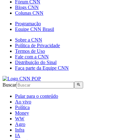
Fórum CNN
Blogs CNN
Colunas CNN
Programação
Equipe CNN Brasil
Sobre a CNN
Política de Privacidade
Termos de Uso
Fale com a CNN
Distribuição do Sinal
Faça parte da Equipe CNN
Buscar
Pular para o conteúdo
Ao vivo
Política
Money
WW
Agro
Infra
IA