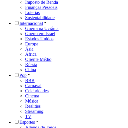
Imposto de Renda
Finanças Pessoais
Loterias
Sustentabilidade
Internacional
Guerra na Ucrânia
Guerra em Israel
Estados Unidos
Europa
Ásia
África
Oriente Médio
Rússia
China
Pop
BBB
Carnaval
Celebridades
Cinema
Música
Realities
Streaming
TV
Esportes
Agenda de Jogos