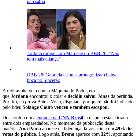
não sabia
Jordana rompe com Marciele no BBB 26: "Não
tem mais aliança"
BBB 26: Gabriela e Jonas protagonizam bate-
boca no Sincerão
A reviravolta veio com a Máquina do Poder, em
que
Jordana
encontrou o colar e
decidiu salvar Jonas
da berlinda.
Por fim, na prova Bate e Volta, disputada por quem não foi indicado
pelo líder,
Solange Couto venceu e também escapou
.
De acordo com a
enquete da
CNN Brasil
, a disputa está acirrada
entre dois emparedados. No momento da publicação desta
matéria,
Ana Paula
aparece na liderança da votação, com
49% d
os
votos do público
. Logo atrás,
Breno
aparece com
32%
, apontando