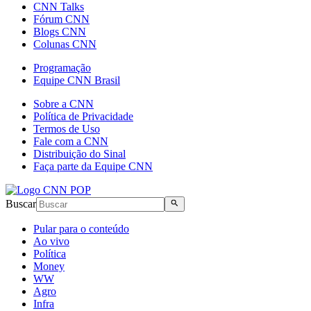
CNN Talks
Fórum CNN
Blogs CNN
Colunas CNN
Programação
Equipe CNN Brasil
Sobre a CNN
Política de Privacidade
Termos de Uso
Fale com a CNN
Distribuição do Sinal
Faça parte da Equipe CNN
Buscar
Pular para o conteúdo
Ao vivo
Política
Money
WW
Agro
Infra