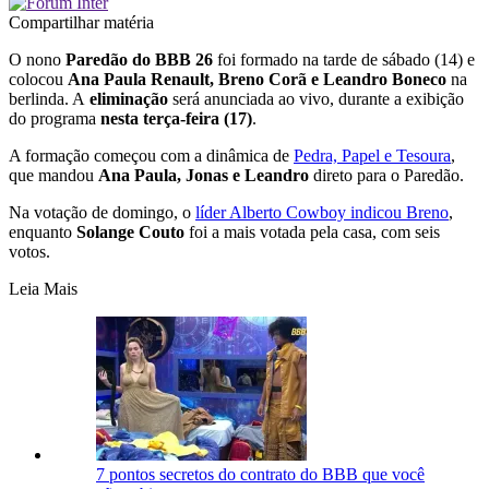
Compartilhar matéria
O nono
Paredão do BBB 26
foi formado na tarde de sábado (14) e
colocou
Ana Paula Renault, Breno Corã e Leandro Boneco
na
berlinda. A
eliminação
será anunciada ao vivo, durante a exibição
do programa
nesta terça-feira (17)
.
A formação começou com a dinâmica de
Pedra, Papel e Tesoura
,
que mandou
Ana Paula, Jonas e Leandro
direto para o Paredão.
Na votação de domingo, o
líder Alberto Cowboy indicou Breno
,
enquanto
Solange Couto
foi a mais votada pela casa, com seis
votos.
Leia Mais
7 pontos secretos do contrato do BBB que você