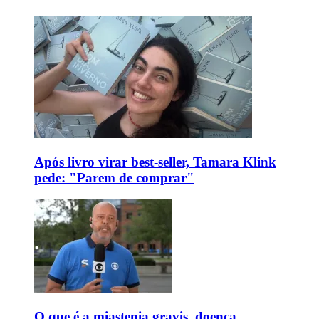
Após livro virar best-seller, Tamara Klink
pede: "Parem de comprar"
O que é a miastenia gravis, doença