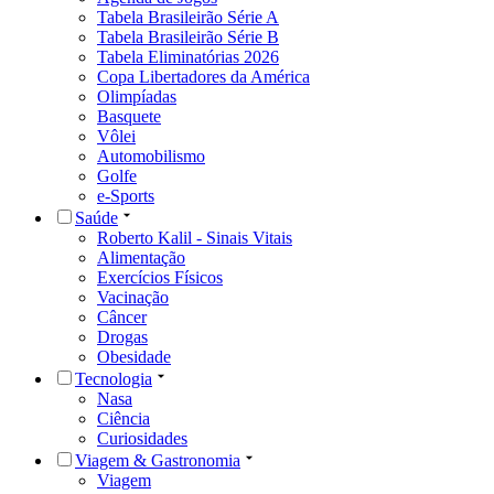
Tabela Brasileirão Série A
Tabela Brasileirão Série B
Tabela Eliminatórias 2026
Copa Libertadores da América
Olimpíadas
Basquete
Vôlei
Automobilismo
Golfe
e-Sports
Saúde
Roberto Kalil - Sinais Vitais
Alimentação
Exercícios Físicos
Vacinação
Câncer
Drogas
Obesidade
Tecnologia
Nasa
Ciência
Curiosidades
Viagem & Gastronomia
Viagem