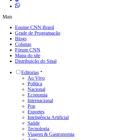
Mais
Equipe CNN Brasil
Grade de Programação
Blogs
Colunas
Fórum CNN
Mapa do site
Distribuição do Sinal
Editorias
Ao Vivo
Política
Nacional
Economia
Internacional
Pop
Esportes
Inteligência Artificial
Saúde
Tecnologia
Viagem & Gastronomia
Auto