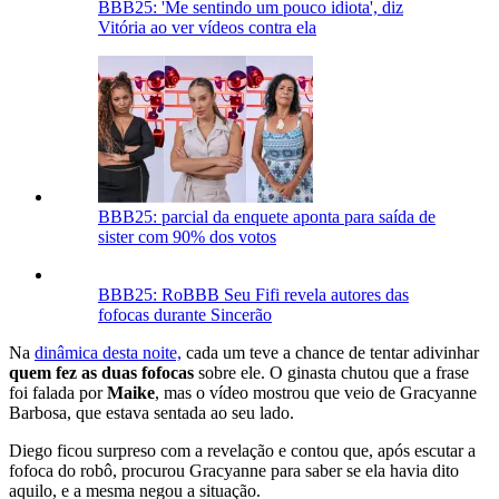
BBB25: 'Me sentindo um pouco idiota', diz
Vitória ao ver vídeos contra ela
BBB25: parcial da enquete aponta para saída de
sister com 90% dos votos
BBB25: RoBBB Seu Fifi revela autores das
fofocas durante Sincerão
Na
dinâmica desta noite,
cada um teve a chance de tentar adivinhar
quem fez as duas fofocas
sobre ele. O ginasta chutou que a frase
foi falada por
Maike
, mas o vídeo mostrou que veio de Gracyanne
Barbosa, que estava sentada ao seu lado.
Diego ficou surpreso com a revelação e contou que, após escutar a
fofoca do robô, procurou Gracyanne para saber se ela havia dito
aquilo, e a mesma negou a situação.