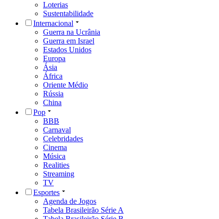
Loterias
Sustentabilidade
Internacional
Guerra na Ucrânia
Guerra em Israel
Estados Unidos
Europa
Ásia
África
Oriente Médio
Rússia
China
Pop
BBB
Carnaval
Celebridades
Cinema
Música
Realities
Streaming
TV
Esportes
Agenda de Jogos
Tabela Brasileirão Série A
Tabela Brasileirão Série B