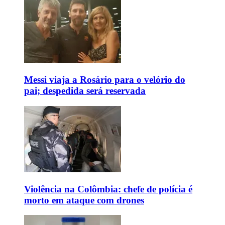
Messi viaja a Rosário para o velório do
pai; despedida será reservada
Violência na Colômbia: chefe de polícia é
morto em ataque com drones