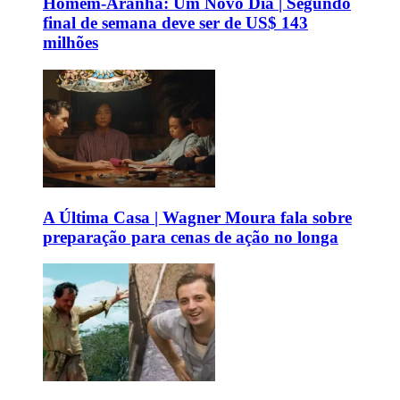
Homem-Aranha: Um Novo Dia | Segundo
final de semana deve ser de US$ 143
milhões
A Última Casa | Wagner Moura fala sobre
preparação para cenas de ação no longa