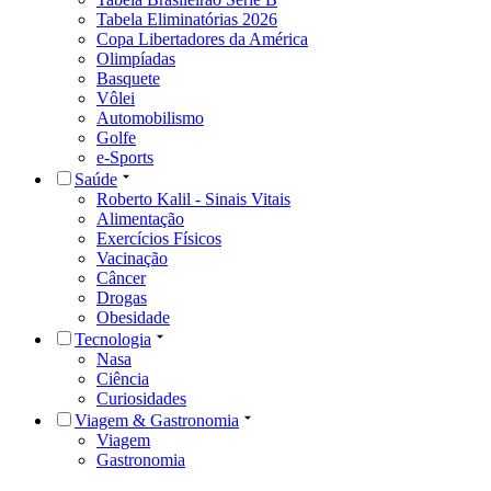
Tabela Eliminatórias 2026
Copa Libertadores da América
Olimpíadas
Basquete
Vôlei
Automobilismo
Golfe
e-Sports
Saúde
Roberto Kalil - Sinais Vitais
Alimentação
Exercícios Físicos
Vacinação
Câncer
Drogas
Obesidade
Tecnologia
Nasa
Ciência
Curiosidades
Viagem & Gastronomia
Viagem
Gastronomia