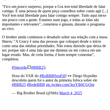
"Fico um pouco surpreso, porque a Gra tem total liberdade de falar
comigo. É uma pessoa de quem peço conselhos sobre como agir [...]
Você tem total liberdade para falar comigo sempre. Tudo aqui mexe
um pouco com a gente. Estamos num jogo, e todas as falas são
importantes e relevantes", comentou o ginasta, durante o programa
ao vivo.
O brother ainda continuou o desabafo sobre sua relação com a musa
fitness: "A Gracy é uma das pessoas que coloquei desde o início
como uma das minhas prioridades. Não estou dizendo que deixa de
ser, porque não é uma fala que me diminui ou me coloca em um
lugar errado. Mas, de certa forma, é bom sempre comentar",
completou.
#Sincerão
💥
#BBB25
:
Hora do VAR do
#RoBBBSeuFifi
! 👀 Diego Hypolito
descobriu quem foi o autor da primeira fofoca sobre ele
#BBB25
#RedeBBB
pic.twitter.com/3ezYB6CGOm
— Big Brother Brasil (@bbb)
March 4, 2025