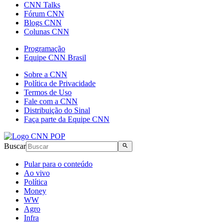
CNN Talks
Fórum CNN
Blogs CNN
Colunas CNN
Programação
Equipe CNN Brasil
Sobre a CNN
Política de Privacidade
Termos de Uso
Fale com a CNN
Distribuição do Sinal
Faça parte da Equipe CNN
Buscar
Pular para o conteúdo
Ao vivo
Política
Money
WW
Agro
Infra