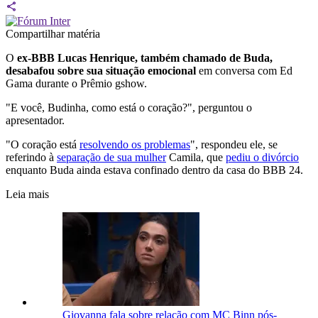
Compartilhar matéria
O
ex-BBB Lucas Henrique, também chamado de Buda,
desabafou sobre sua situação emocional
em conversa com Ed
Gama durante o Prêmio gshow.
"E você, Budinha, como está o coração?", perguntou o
apresentador.
"O coração está
resolvendo os problemas
", respondeu ele, se
referindo à
separação de sua mulher
Camila, que
pediu o divórcio
enquanto Buda ainda estava confinado dentro da casa do BBB 24.
Leia mais
Giovanna fala sobre relação com MC Binn pós-