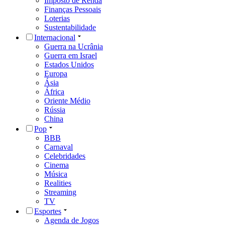
Imposto de Renda
Finanças Pessoais
Loterias
Sustentabilidade
Internacional
Guerra na Ucrânia
Guerra em Israel
Estados Unidos
Europa
Ásia
África
Oriente Médio
Rússia
China
Pop
BBB
Carnaval
Celebridades
Cinema
Música
Realities
Streaming
TV
Esportes
Agenda de Jogos