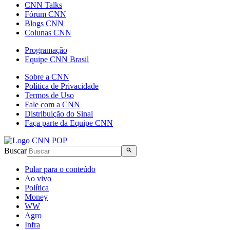
CNN Talks
Fórum CNN
Blogs CNN
Colunas CNN
Programação
Equipe CNN Brasil
Sobre a CNN
Política de Privacidade
Termos de Uso
Fale com a CNN
Distribuição do Sinal
Faça parte da Equipe CNN
Buscar
Pular para o conteúdo
Ao vivo
Política
Money
WW
Agro
Infra