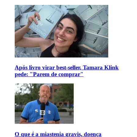
Após livro virar best-seller, Tamara Klink
pede: "Parem de comprar"
O que é a miastenia gravis, doença