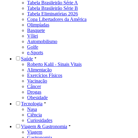
Tabela Brasileirão Série A
Tabela Brasileirão Série B
Tabela Eliminatórias 2026
Copa Libertadores da América
Olimpíadas
Basquete
Vôlei
Automobilismo
Golfe
e-Sports
Saúde
Roberto Kalil - Sinais Vitais
Alimentação
Exercícios Físicos
Vacinação
Câncer
Drogas
Obesidade
Tecnologia
Nasa
Ciência
Curiosidades
Viagem & Gastronomia
Viagem
Gastronomia