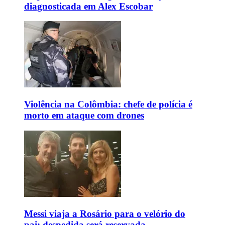
diagnosticada em Alex Escobar
Violência na Colômbia: chefe de polícia é
morto em ataque com drones
Messi viaja a Rosário para o velório do
pai; despedida será reservada