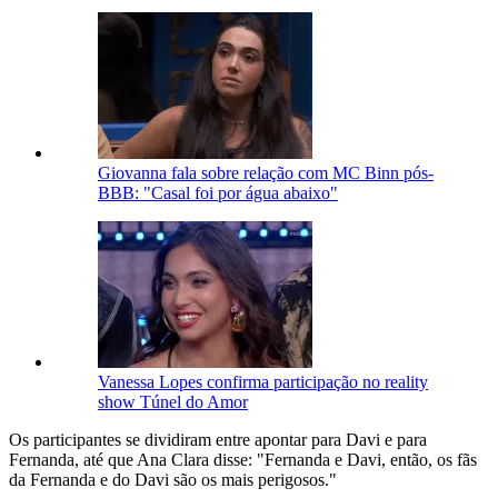
Giovanna fala sobre relação com MC Binn pós-
BBB: "Casal foi por água abaixo"
Vanessa Lopes confirma participação no reality
show Túnel do Amor
Os participantes se dividiram entre apontar para Davi e para
Fernanda, até que Ana Clara disse: "Fernanda e Davi, então, os fãs
da Fernanda e do Davi são os mais perigosos."