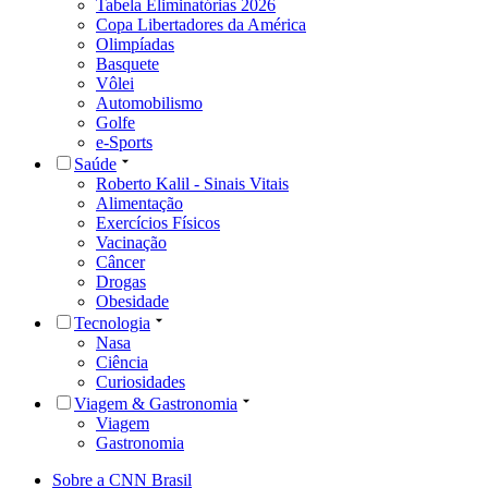
Tabela Eliminatórias 2026
Copa Libertadores da América
Olimpíadas
Basquete
Vôlei
Automobilismo
Golfe
e-Sports
Saúde
Roberto Kalil - Sinais Vitais
Alimentação
Exercícios Físicos
Vacinação
Câncer
Drogas
Obesidade
Tecnologia
Nasa
Ciência
Curiosidades
Viagem & Gastronomia
Viagem
Gastronomia
Sobre a CNN Brasil