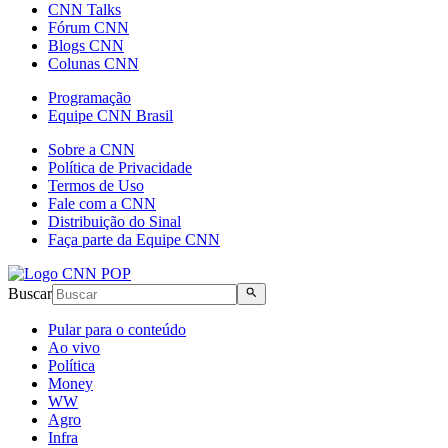
CNN Talks
Fórum CNN
Blogs CNN
Colunas CNN
Programação
Equipe CNN Brasil
Sobre a CNN
Política de Privacidade
Termos de Uso
Fale com a CNN
Distribuição do Sinal
Faça parte da Equipe CNN
Buscar
Pular para o conteúdo
Ao vivo
Política
Money
WW
Agro
Infra