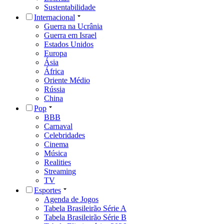
Sustentabilidade
Internacional
Guerra na Ucrânia
Guerra em Israel
Estados Unidos
Europa
Ásia
África
Oriente Médio
Rússia
China
Pop
BBB
Carnaval
Celebridades
Cinema
Música
Realities
Streaming
TV
Esportes
Agenda de Jogos
Tabela Brasileirão Série A
Tabela Brasileirão Série B