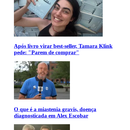
Após livro virar best-seller, Tamara Klink
pede: "Parem de comprar"
O que é a miastenia gravis, doença
diagnosticada em Alex Escobar