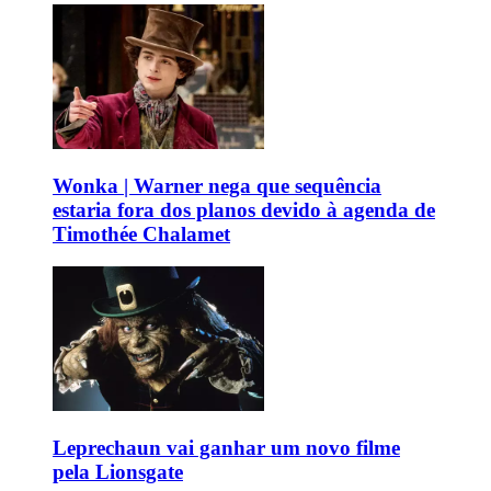
Wonka | Warner nega que sequência
estaria fora dos planos devido à agenda de
Timothée Chalamet
Leprechaun vai ganhar um novo filme
pela Lionsgate