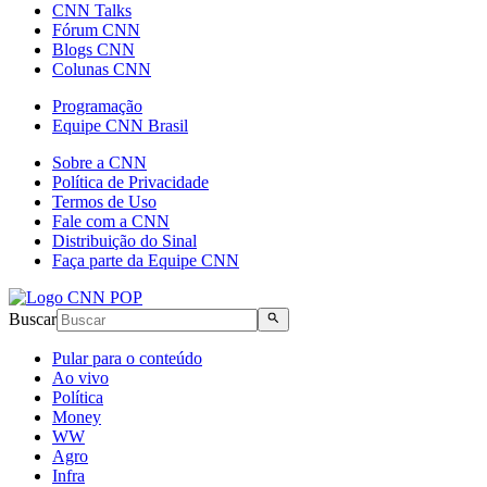
CNN Talks
Fórum CNN
Blogs CNN
Colunas CNN
Programação
Equipe CNN Brasil
Sobre a CNN
Política de Privacidade
Termos de Uso
Fale com a CNN
Distribuição do Sinal
Faça parte da Equipe CNN
Buscar
Pular para o conteúdo
Ao vivo
Política
Money
WW
Agro
Infra