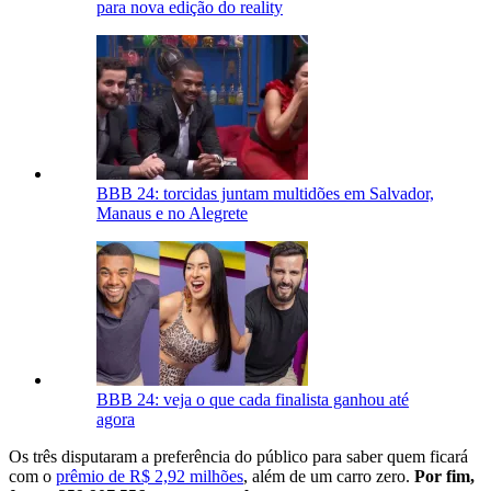
para nova edição do reality
BBB 24: torcidas juntam multidões em Salvador,
Manaus e no Alegrete
BBB 24: veja o que cada finalista ganhou até
agora
Os três disputaram a preferência do público para saber quem ficará
com o
prêmio de R$ 2,92 milhões
, além de um carro zero.
Por fim,