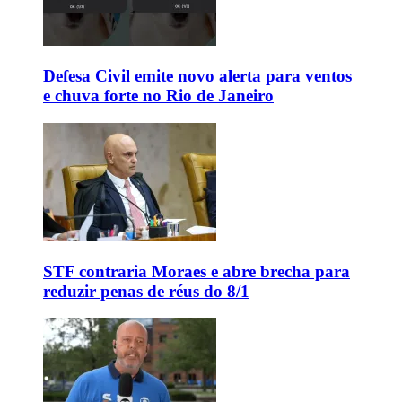
Defesa Civil emite novo alerta para ventos
e chuva forte no Rio de Janeiro
STF contraria Moraes e abre brecha para
reduzir penas de réus do 8/1