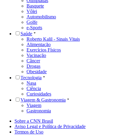
Olimpíadas
Basquete
Vôlei
Automobilismo
Golfe
e-Sports
Saúde
Roberto Kalil - Sinais Vitais
Alimentação
Exercícios Físicos
Vacinação
Câncer
Drogas
Obesidade
Tecnologia
Nasa
Ciência
Curiosidades
Viagem & Gastronomia
Viagem
Gastronomia
Sobre a CNN Brasil
Aviso Legal e Política de Privacidade
Termos de Uso