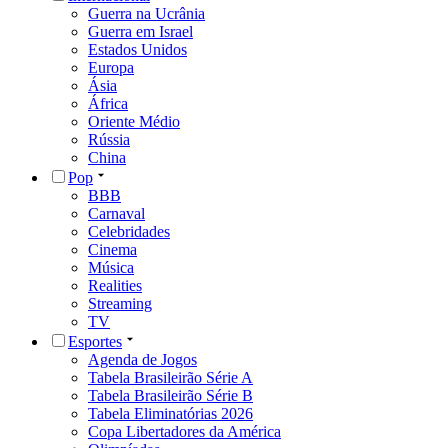
Guerra na Ucrânia
Guerra em Israel
Estados Unidos
Europa
Ásia
África
Oriente Médio
Rússia
China
Pop
BBB
Carnaval
Celebridades
Cinema
Música
Realities
Streaming
TV
Esportes
Agenda de Jogos
Tabela Brasileirão Série A
Tabela Brasileirão Série B
Tabela Eliminatórias 2026
Copa Libertadores da América