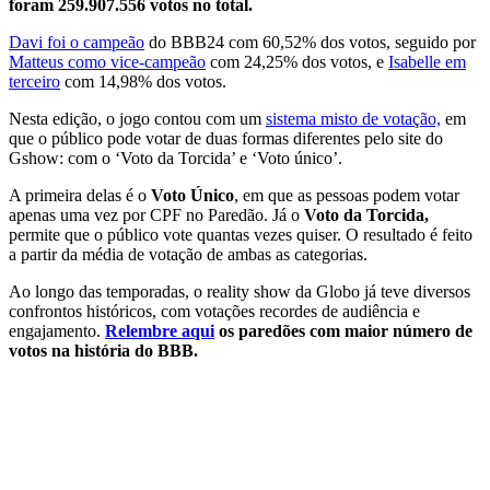
foram 259.907.556 votos no total.
Davi foi o campeão
do BBB24 com 60,52% dos votos, seguido por
Matteus como vice-campeão
com 24,25% dos votos, e
Isabelle em
terceiro
com 14,98% dos votos.
Nesta edição, o jogo contou com um
sistema misto de votação,
em
que o público pode votar de duas formas diferentes pelo site do
Gshow: com o ‘Voto da Torcida’ e ‘Voto único’.
A primeira delas é o
Voto Único
, em que as pessoas podem votar
apenas uma vez por CPF no Paredão. Já o
Voto da Torcida,
permite que o público vote quantas vezes quiser. O resultado é feito
a partir da média de votação de ambas as categorias.
Ao longo das temporadas, o reality show da Globo já teve diversos
confrontos históricos, com votações recordes de audiência e
engajamento.
Relembre aqui
os paredões com maior número de
votos na história do BBB.