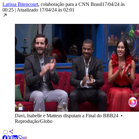
Larissa Bitencourt
, colaboração para a CNN Brasil
17/04/24 às
00:25
|
Atualizado
17/04/24 às 02:01
Davi, Isabelle e Matteus disputam a Final do BBB24
•
Reprodução/Globo