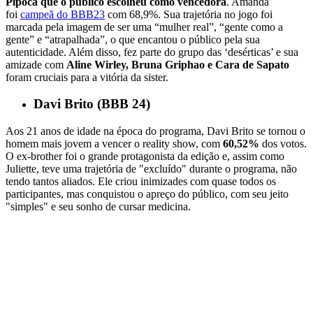
Pipoca que o público escolheu como vencedora
. Amanda
foi
campeã do BBB23
com 68,9%. Sua trajetória no jogo foi
marcada pela imagem de ser uma “mulher real”, “gente como a
gente” e “atrapalhada”, o que encantou o público pela sua
autenticidade. Além disso, fez parte do grupo das ‘desérticas’ e sua
amizade com
Aline Wirley, Bruna Griphao e Cara de Sapato
foram cruciais para a vitória da sister.
Davi Brito (BBB 24)
Aos 21 anos de idade na época do programa, Davi Brito se tornou o
homem mais jovem a vencer o reality show, com
60,52%
dos votos.
O ex-brother foi o grande protagonista da edição e, assim como
Juliette, teve uma trajetória de "excluído" durante o programa, não
tendo tantos aliados. Ele criou inimizades com quase todos os
participantes, mas conquistou o apreço do público, com seu jeito
"simples" e seu sonho de cursar medicina.