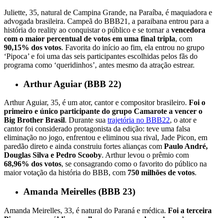
Juliette, 35, natural de Campina Grande, na Paraíba, é maquiadora e
advogada brasileira. Campeã do BBB21, a paraibana entrou para a
história do reality ao conquistar o público e se tornar a
vencedora
com o maior percentual de votos em uma final tripla
, com
90,15% dos votos
. Favorita do início ao fim, ela entrou no grupo
‘Pipoca’ e foi uma das seis participantes escolhidas pelos fãs do
programa como ‘queridinhos’, antes mesmo da atração estrear.
Arthur Aguiar (BBB 22)
Arthur Aguiar, 35, é um ator, cantor e compositor brasileiro.
Foi o
primeiro e único participante do grupo Camarote a vencer o
Big Brother Brasil
. Durante sua
trajetória no BBB22
, o ator e
cantor foi considerado protagonista da edição: teve uma falsa
eliminação no jogo, enfrentou e eliminou sua rival, Jade Picon, em
paredão direto e ainda construiu fortes alianças com
Paulo André,
Douglas Silva e Pedro Scooby
. Arthur levou o prêmio com
68,96% dos votos
, se consagrando como o favorito do público na
maior votação da história do BBB, com
750 milhões de votos
.
Amanda Meirelles (BBB 23)
Amanda Meirelles, 33, é natural do Paraná e médica.
Foi a terceira