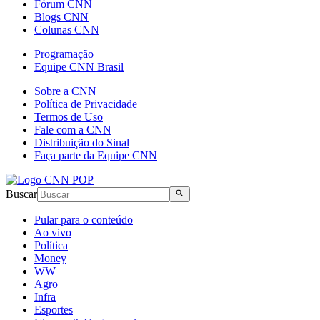
Fórum CNN
Blogs CNN
Colunas CNN
Programação
Equipe CNN Brasil
Sobre a CNN
Política de Privacidade
Termos de Uso
Fale com a CNN
Distribuição do Sinal
Faça parte da Equipe CNN
Buscar
Pular para o conteúdo
Ao vivo
Política
Money
WW
Agro
Infra
Esportes