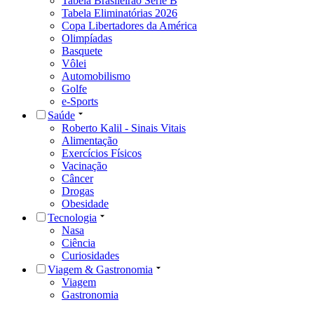
Tabela Brasileirão Série B
Tabela Eliminatórias 2026
Copa Libertadores da América
Olimpíadas
Basquete
Vôlei
Automobilismo
Golfe
e-Sports
Saúde
Roberto Kalil - Sinais Vitais
Alimentação
Exercícios Físicos
Vacinação
Câncer
Drogas
Obesidade
Tecnologia
Nasa
Ciência
Curiosidades
Viagem & Gastronomia
Viagem
Gastronomia