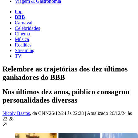
Viagem & Gastronomia
Pop
BBB
Carnaval
Celebridades
Cinema
Música
Realities
Streaming
TV
Relembre as trajetórias dos dez últimos
ganhadores do BBB
Nos últimos dez anos, público consagrou
personalidades diversas
Nicoly Bastos
, da CNN
26/12/24 às 22:28
|
Atualizado
26/12/24 às
22:28