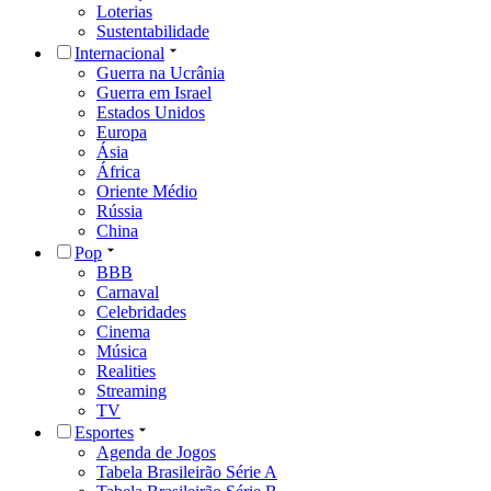
Loterias
Sustentabilidade
Internacional
Guerra na Ucrânia
Guerra em Israel
Estados Unidos
Europa
Ásia
África
Oriente Médio
Rússia
China
Pop
BBB
Carnaval
Celebridades
Cinema
Música
Realities
Streaming
TV
Esportes
Agenda de Jogos
Tabela Brasileirão Série A