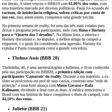
em direito. A sister venceu o BBB19 com
61,09% dos votos
, com
uma trajetória marcada por diversas polêmicas. Paula foi acusada de
racismo, de intolerância religiosa, sofreu críticas por conta de
sua voz
, mas, ainda assim, conquistou uma grande torcida.
Na primeira semana de reality, foi uma das três mais votadas para
deixar o programa pelos participantes, indo com
Hana e Hariany
para o “Quarto dos 7 desafios”
. Na última festa, a mineira e
Hariany discutiram e, no impulso, a melhor amiga da campeã a
empurrou, e o gesto foi considerado uma agressão. Hariany foi
expulsa e Paula consagrada como a grande vencedora.
Thelma Assis (BBB 20)
Thelminha, 40, é uma anestesiologista e bailarina, e ficou conhecida
pela sua participação no BBB20, a
primeira edição com
participantes ‘Camarote’ do reality
. Durante a sua trajetória, a ex-
sister se posicionou em prol de suas causas, construiu uma “rede de
proteção” e uma forte aliança com
Manu Gavassi e Rafa
Kalimann
, dividindo a final com as duas. A médica emocionou o
Brasil com sua história de luta e conquistou o título de campeã, com
44,10% dos votos.
Juliette (BBB 21)