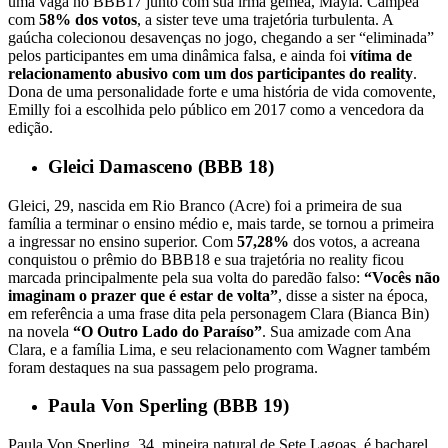
uma vaga no BBB17 junto com sua irmã gêmea, Mayla. Campeã
com
58% dos votos
, a sister teve uma trajetória turbulenta. A
gaúcha colecionou desavenças no jogo, chegando a ser “eliminada”
pelos participantes em uma dinâmica falsa, e ainda foi
vítima de
relacionamento abusivo com um dos participantes do reality
.
Dona de uma personalidade forte e uma história de vida comovente,
Emilly foi a escolhida pelo público em 2017 como a vencedora da
edição.
Gleici Damasceno (BBB 18)
Gleici, 29, nascida em Rio Branco (Acre) foi a primeira de sua
família a terminar o ensino médio e, mais tarde, se tornou a primeira
a ingressar no ensino superior. Com
57,28%
dos votos, a acreana
conquistou o prêmio do BBB18 e sua trajetória no reality ficou
marcada principalmente pela sua volta do paredão falso:
“Vocês não
imaginam o prazer que é estar de volta”
, disse a sister na época,
em referência a uma frase dita pela personagem Clara (Bianca Bin)
na novela
“O Outro Lado do Paraíso”
. Sua amizade com Ana
Clara, e a família Lima, e seu relacionamento com Wagner também
foram destaques na sua passagem pelo programa.
Paula Von Sperling (BBB 19)
Paula Von Sperling, 34, mineira natural de Sete Lagoas, é bacharel