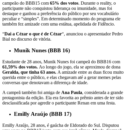
campeão do BBB15 com
65% dos votos
. Durante o reality, o
participante não conquistou liderança ou imunidade, mas foi
destaque e ganhou a preferência do público por seu vocabulário
peculiar e “simples”. Em determinado momento do programa ele
também fez amizade com uma estátua, apelidada de Fidêncio.
“
Dai a Cézar o que é de Cézar
“, anunciou o apresentador Pedro
Bial no discurso de vitória.
Munik Nunes (BBB 16)
Estudante de 28 anos, Munik Nunes foi campeã do BBB16 com
61,59% dos votos.
Ao longo do jogo, ela se aproximou de dona
Geralda, que tinha 63 anos.
A amizade entre as duas ficou muito
querida entre o público, e elas chegavam até a gerar memes pelas
conversas que denotavam a diferença de idade.
A campeã também foi amiga de
Ana Paula
, considerada a grande
protagonista da edição. Ela era favorita ao prêmio antes de ter sido
desclassificada por agredir o participante Renan em uma festa.
Emilly Araújo (BBB 17)
Emilly Araújo, 28 anos, é gaúcha de Eldorado do Sul. Disputou