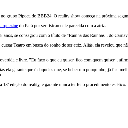
a no grupo Pipoca do BBB24. O reality show começa na próxima segund
arquezine
do Pará por ser fisicamente parecida com a atriz.
 18 anos, se consagrou com o título de "Rainha das Rainhas", do Carnav
rsar Teatro em busca do sonho de ser atriz. Aliás, ela revelou que não
overtida e livre. "Eu faço o que eu quiser, fico com quem quiser", afirma
estas ela garante que é daqueles que, se beber um pouquinho, já fica m
a.
da 13ª edição do reality, e garante nunca ter feito procedimento estético