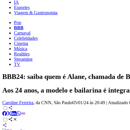
IA
Esportes
Viagem & Gastronomia
Pop
BBB
Carnaval
Celebridades
Cinema
Música
Realities
Streaming
TV
BBB24: saiba quem é Alane, chamada de 
Aos 24 anos, a modelo e bailarina é integr
Caroline Ferreira
, da CNN
, São Paulo
05/01/24 às 20:49
|
Atualizado