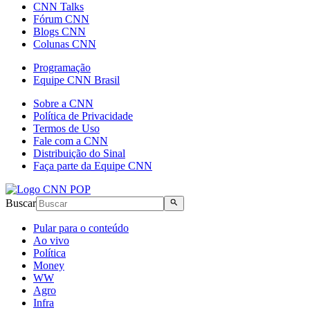
CNN Talks
Fórum CNN
Blogs CNN
Colunas CNN
Programação
Equipe CNN Brasil
Sobre a CNN
Política de Privacidade
Termos de Uso
Fale com a CNN
Distribuição do Sinal
Faça parte da Equipe CNN
Buscar
Pular para o conteúdo
Ao vivo
Política
Money
WW
Agro
Infra