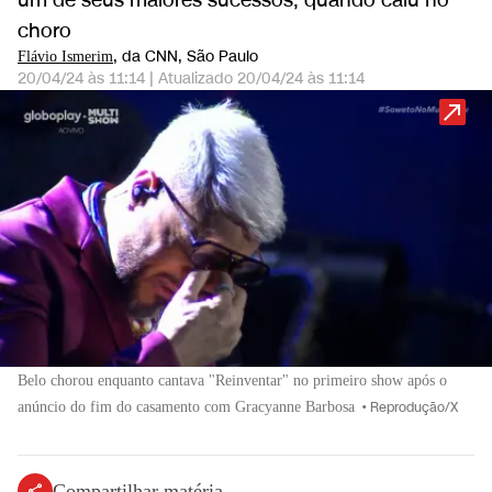
um de seus maiores sucessos, quando caiu no
choro
, da CNN
, São Paulo
Flávio Ismerim
20/04/24 às 11:14
|
Atualizado
20/04/24 às 11:14
Belo chorou enquanto cantava "Reinventar" no primeiro show após o
anúncio do fim do casamento com Gracyanne Barbosa
•
Reprodução/X
Compartilhar matéria