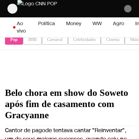
Pular para o conteúdo
Ao
Política
Money
WW
Agro
I
vivo
Pop
BBB
Carnaval
Celebridades
Cinema
Músi
Belo chora em show do Soweto
após fim de casamento com
Gracyanne
Cantor de pagode tentava cantar "Reinventar",