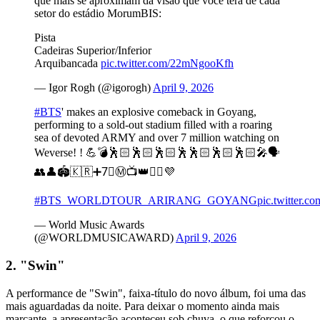
que mais se aproximam da visão que você terá de cada
setor do estádio MorumBIS:
Pista
Cadeiras Superior/Inferior
Arquibancada
pic.twitter.com/22mNgooKfh
— Igor Rogh (@igorogh)
April 9, 2026
#BTS
' makes an explosive comeback in Goyang,
performing to a sold-out stadium filled with a roaring
sea of devoted ARMY and over 7 million watching on
Weverse! ! 💪💣🕺🏻🕺🏻🕺🏻🕺🕺🏻🕺🏻🕺🏻🎤🗣️
👥👤🏟️🇰🇷➕7⃣Ⓜ️📺👑❤️‍🔥💜
#BTS_WORLDTOUR_ARIRANG_GOYANG
pic.twitter.c
— World Music Awards
(@WORLDMUSICAWARD)
April 9, 2026
2. "Swin"
A performance de "Swin", faixa-título do novo álbum, foi uma das
mais aguardadas da noite. Para deixar o momento ainda mais
marcante, a apresentação aconteceu sob chuva, o que reforçou o