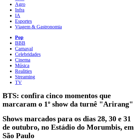
Agro
Infra
IA
Esportes
Viagem & Gastronomia
Pop
BBB
Carnaval
Celebridades
Cinema
Música
Realities
Streaming
TV
BTS: confira cinco momentos que
marcaram o 1º show da turnê "Arirang"
Shows marcados para os dias 28, 30 e 31
de outubro, no Estádio do Morumbis, em
São Paulo