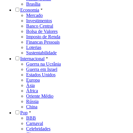
Brasília
Economia
Mercado
Investimentos
Banco Central
Bolsa de Valores
Imposto de Renda
Finanças Pessoais
Loterias
Sustentabilidade
Internacional
Guerra na Ucrânia
Guerra em Israel
Estados Unidos
Europa
Ásia
África
Oriente Médio
Rússia
China
Pop
BBB
Carnaval
Celebridades