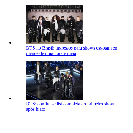
BTS no Brasil: ingressos para shows esgotam em
menos de uma hora e meia
BTS: confira setlist completa do primeiro show
após hiato