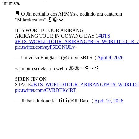
intimista.
🎥 O Jin pertinho dos ARMYs e pedindo pra cantarem
“Mikrokosmos” 🥹😭💜
BTS WORLD TOUR ARIRANG
ARIRANG TOUR IN GOYANG DAY 1
#BTS
#BTS_WORLDTOUR_ARIRANG
#BTS_WORLDTOUR_
pic.twitter.com/ayF5EONULv
— Universo Bangtan ⁷ (@UniversBTS_)
April 9, 2026
yaampun sedeket ini wehh 😭😭🤏🏻🤏🏻
SIREN JIN ON
STAGE
#BTS_WORLDTOUR_ARIRANG
#BTS_WORLD
pic.twitter.com/CVRDTKcIRT
— Jinbase Indonesia 🇮🇩 (@JinBase_)
April 10, 2026