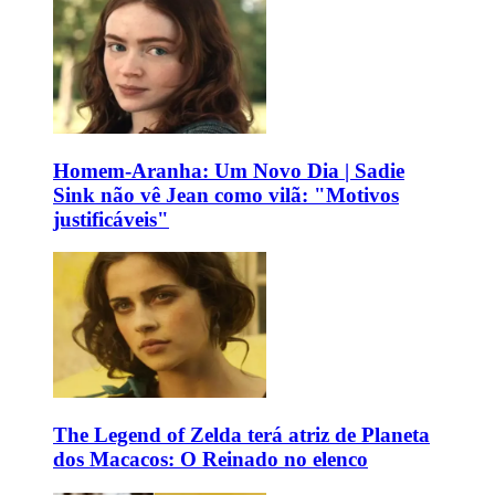
Homem-Aranha: Um Novo Dia | Sadie
Sink não vê Jean como vilã: "Motivos
justificáveis"
The Legend of Zelda terá atriz de Planeta
dos Macacos: O Reinado no elenco