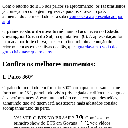
Com o retorno do BTS aos palcos se aproximando, os fãs brasileiros
já começam a contagem regressiva para os shows no país,
aumentando a curiosidade para saber
como será a apresentação por
aqui
.
O
primeiro show da nova turnê
mundial aconteceu no
Estádio
Goyang, na Coreia do Sul
, na quinta-feira (9). A apresentação foi
marcada por forte chuva, mas isso não diminuiu a emoção do
retorno nem as expectativas dos fãs, que
aguardavam a volta do
grupo há quase quatro anos
.
Confira os melhores momentos:
1. Palco 360º
O palco foi montado em formato 360º, com quatro passarelas que
formam um "X", permitindo visão privilegiada de diferentes ângulos
das performances. A estrutura também conta com grandes telões,
garantindo que até quem está nos setores mais afastados consiga
acompanhar tudo de perto.
VAI VER O BTS NO BRASIL? 🇧🇷 Com base no
primeiro show do BTS em Goyang 🇰🇷, veja vídeos