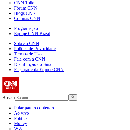
CNN Talks
Fórum CNN
Blogs CNN
Colunas CNN
Programação
Equipe CNN Brasil
Sobre a CNN
Política de Privacidade
Termos de Uso
Fale com a CNN
Distribuição do Sinal
Faça parte da Equipe CNN
Buscar
Pular para o conteúdo
Ao vivo
Política
Money
WW