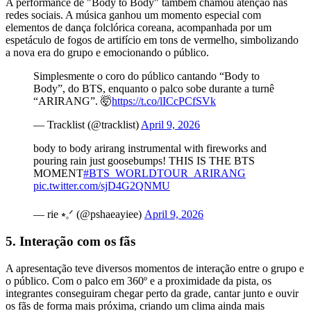
A performance de "Body to Body" também chamou atenção nas
redes sociais. A música ganhou um momento especial com
elementos de dança folclórica coreana, acompanhada por um
espetáculo de fogos de artifício em tons de vermelho, simbolizando
a nova era do grupo e emocionando o público.
Simplesmente o coro do público cantando “Body to
Body”, do BTS, enquanto o palco sobe durante a turnê
“ARIRANG”. 🤯
https://t.co/lICcPCfSVk
— Tracklist (@tracklist)
April 9, 2026
body to body arirang instrumental with fireworks and
pouring rain just goosebumps! THIS IS THE BTS
MOMENT
#BTS_WORLDTOUR_ARIRANG
pic.twitter.com/sjD4G2QNMU
— rie ⭒𓈒ᐟ (@pshaeayiee)
April 9, 2026
5. Interação com os fãs
A apresentação teve diversos momentos de interação entre o grupo e
o público. Com o palco em 360º e a proximidade da pista, os
integrantes conseguiram chegar perto da grade, cantar junto e ouvir
os fãs de forma mais próxima, criando um clima ainda mais