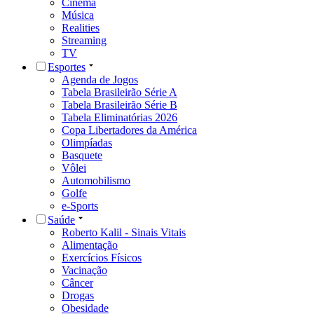
Cinema
Música
Realities
Streaming
TV
Esportes
Agenda de Jogos
Tabela Brasileirão Série A
Tabela Brasileirão Série B
Tabela Eliminatórias 2026
Copa Libertadores da América
Olimpíadas
Basquete
Vôlei
Automobilismo
Golfe
e-Sports
Saúde
Roberto Kalil - Sinais Vitais
Alimentação
Exercícios Físicos
Vacinação
Câncer
Drogas
Obesidade