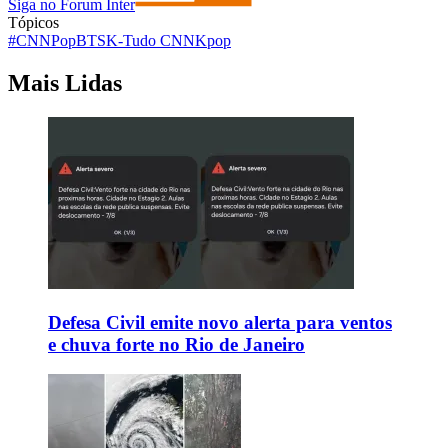
Siga no Forum Inter
Tópicos
#CNNPop
BTS
K-Tudo CNN
Kpop
Mais Lidas
Defesa Civil emite novo alerta para ventos
e chuva forte no Rio de Janeiro