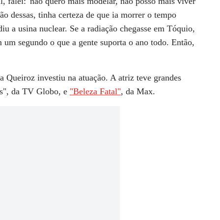
l, falei: 'não quero mais modelar, não posso mais viver
ão dessas, tinha certeza de que ia morrer o tempo
diu a usina nuclear. Se a radiação chegasse em Tóquio,
m um segundo o que a gente suporta o ano todo. Então,
a Queiroz investiu na atuação. A atriz teve grandes
as", da TV Globo, e
"Beleza Fatal"
, da Max.