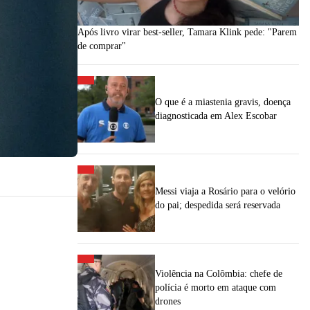
Após livro virar best-seller, Tamara Klink pede: "Parem
de comprar"
O que é a miastenia gravis, doença
diagnosticada em Alex Escobar
Messi viaja a Rosário para o velório
do pai; despedida será reservada
Violência na Colômbia: chefe de
polícia é morto em ataque com
drones