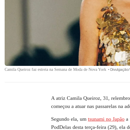
Camila Queiroz faz estreia na Semana de Moda de Nova York
•
Divulgação
A atriz C
amila Queiroz
, 31, relembr
começou a atuar nas passarelas na ad
Segundo ela, um
tsunami no Japão
a 
PodDelas desta terça-feira (29), ela d