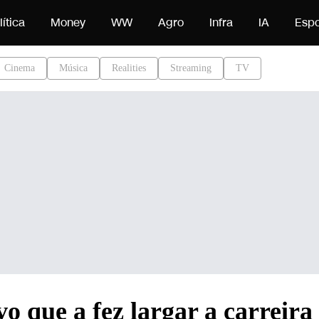
do
lítica
Money
WW
Agro
Infra
IA
Espo
Cinema
Música
Realities
Streaming
TV
o que a fez largar a carreira