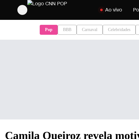
Pular para o conteú
Ao vivo
Po
Pop
BBB
Carnaval
Celebridades
Camila Queiroz revela motiv