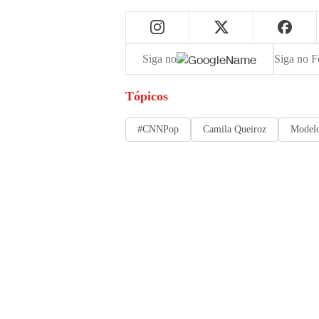
Siga no
Siga no F
Tópicos
#CNNPop
Camila Queiroz
Model