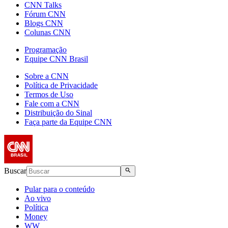
CNN Talks
Fórum CNN
Blogs CNN
Colunas CNN
Programação
Equipe CNN Brasil
Sobre a CNN
Política de Privacidade
Termos de Uso
Fale com a CNN
Distribuição do Sinal
Faça parte da Equipe CNN
Buscar
Pular para o conteúdo
Ao vivo
Política
Money
WW