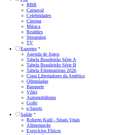
BBB
Carnaval
Celebridades
Cinema
Música
Realities
Streaming
TV
Esportes
Agenda de Jogos
Tabela Brasileirão Série A
Tabela Brasileirão Série B
Tabela Eliminatórias 2026
Copa Libertadores da América
Olimpíadas
Basquete
Vôlei
Automobilismo
Golfe
e-Sports
Saúde
Roberto Kalil - Sinais Vitais
Alimentação
Exercícios Físicos