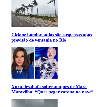
Ciclone bomba: aulas são suspensas após
previsão de ventania no Rio
Xuxa desabafa sobre ataques de Mara
Maravilha: “Quer pegar carona na nave”