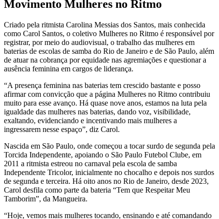
Movimento Mulheres no Ritmo
Criado pela ritmista Carolina Messias dos Santos, mais conhecida
como Carol Santos, o coletivo Mulheres no Ritmo é responsável por
registrar, por meio do audiovisual, o trabalho das mulheres em
baterias de escolas de samba do Rio de Janeiro e de São Paulo, além
de atuar na cobrança por equidade nas agremiações e questionar a
ausência feminina em cargos de liderança.
“A presença feminina nas baterias tem crescido bastante e posso
afirmar com convicção que a página Mulheres no Ritmo contribuiu
muito para esse avanço. Há quase nove anos, estamos na luta pela
igualdade das mulheres nas baterias, dando voz, visibilidade,
exaltando, evidenciando e incentivando mais mulheres a
ingressarem nesse espaço”, diz Carol.
Nascida em São Paulo, onde começou a tocar surdo de segunda pela
Torcida Independente, apoiando o São Paulo Futebol Clube, em
2011 a ritmista estreou no carnaval pela escola de samba
Independente Tricolor, inicialmente no chocalho e depois nos surdos
de segunda e terceira. Há oito anos no Rio de Janeiro, desde 2023,
Carol desfila como parte da bateria “Tem que Respeitar Meu
Tamborim”, da Mangueira.
“Hoje, vemos mais mulheres tocando, ensinando e até comandando