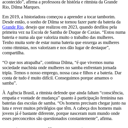
acontecido”, afirma a professora de história e ritmista da Grande
Rio, Dilma Marques.
Em 2019, a historiadora começou a aprender a tocar tamborim.
Desde então, o sonho de Dilma se tornou fazer parte da bateria da
Grande Rio
, desejo que realizou em 2023, quando desfilou pela
primeira vez na Escola de Samba de Duque de Caxias. “Estou numa
bateria e numa ala que valoriza muito o trabalho das mulheres.
Tenho muita sorte de estar numa bateria que enxerga as mulheres
como ritmistas, nos valorizam e nos dão lugar de destaque”,
compartilha.
“O que nos atrapalha”, continua Dilma, “é que vivemos numa
sociedade machista onde mulheres no samba enfrentam jornada
tripla. Temos o nosso emprego, nossa casa e filhos e a bateria. Dar
conta de tudo é muito difícil. Conseguimos porque amamos o
samba”.
À Agência Brasil, a ritmista defende que ainda faltam “consciência,
empatia e vontade de mudança” quanto à participação feminina nas
baterias das escolas de samba. “Os homens precisam chegar junto na
luta e rever muitos privilégios que têm. A cabeça dos homens mais
jovens já é bastante diferente, porque nasceram num mundo onde
esses preconceitos são questionados constantemente”, afirma.