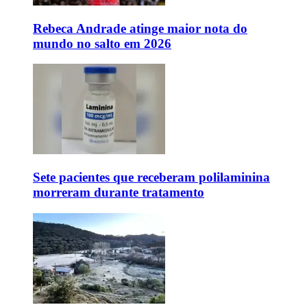
Rebeca Andrade atinge maior nota do
mundo no salto em 2026
Sete pacientes que receberam polilaminina
morreram durante tratamento