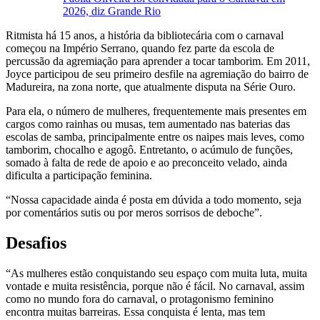
2026, diz Grande Rio
Ritmista há 15 anos, a história da bibliotecária com o carnaval
começou na Império Serrano, quando fez parte da escola de
percussão da agremiação para aprender a tocar tamborim. Em 2011,
Joyce participou de seu primeiro desfile na agremiação do bairro de
Madureira, na zona norte, que atualmente disputa na Série Ouro.
Para ela, o número de mulheres, frequentemente mais presentes em
cargos como rainhas ou musas, tem aumentado nas baterias das
escolas de samba, principalmente entre os naipes mais leves, como
tamborim, chocalho e agogô. Entretanto, o acúmulo de funções,
somado à falta de rede de apoio e ao preconceito velado, ainda
dificulta a participação feminina.
“Nossa capacidade ainda é posta em dúvida a todo momento, seja
por comentários sutis ou por meros sorrisos de deboche”.
Desafios
“As mulheres estão conquistando seu espaço com muita luta, muita
vontade e muita resistência, porque não é fácil. No carnaval, assim
como no mundo fora do carnaval, o protagonismo feminino
encontra muitas barreiras. Essa conquista é lenta, mas tem