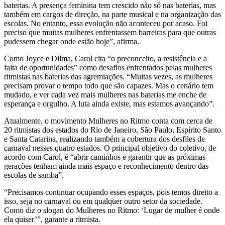
baterias. A presença feminina tem crescido não só nas baterias, mas
também em cargos de direção, na parte musical e na organização das
escolas. No entanto, essa evolução não aconteceu por acaso. Foi
preciso que muitas mulheres enfrentassem barreiras para que outras
pudessem chegar onde estão hoje”, afirma.
Como Joyce e Dilma, Carol cita “o preconceito, a resistência e a
falta de oportunidades” como desafios enfrentados pelas mulheres
ritmistas nas baterias das agremiações. “Muitas vezes, as mulheres
precisam provar o tempo todo que são capazes. Mas o cenário tem
mudado, e ver cada vez mais mulheres nas baterias me enche de
esperança e orgulho. A luta ainda existe, mas estamos avançando”.
Atualmente, o movimento Mulheres no Ritmo conta com cerca de
20 ritmistas dos estados do Rio de Janeiro, São Paulo, Espírito Santo
e Santa Catarina, realizando também a cobertura dos desfiles de
carnaval nesses quatro estados. O principal objetivo do coletivo, de
acordo com Carol, é “abrir caminhos e garantir que as próximas
gerações tenham ainda mais espaço e reconhecimento dentro das
escolas de samba”.
“Precisamos continuar ocupando esses espaços, pois temos direito a
isso, seja no carnaval ou em qualquer outro setor da sociedade.
Como diz o slogan do Mulheres no Ritmo: ‘Lugar de mulher é onde
ela quiser’”, garante a ritmista.