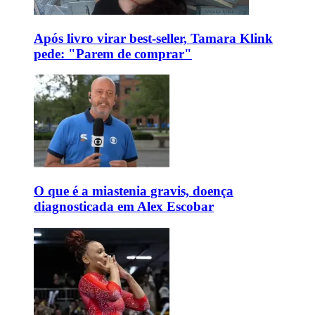
Após livro virar best-seller, Tamara Klink
pede: "Parem de comprar"
O que é a miastenia gravis, doença
diagnosticada em Alex Escobar