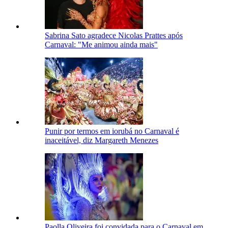
Sabrina Sato agradece Nicolas Prattes após
Carnaval: "Me animou ainda mais"
Punir por termos em iorubá no Carnaval é
inaceitável, diz Margareth Menezes
Paolla Oliveira foi convidada para o Carnaval em