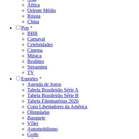
África
Oriente Médio
Rússia
China
Pop
BBB
Carnaval
Celebridades
Cinema
Música
Realities
Streaming
TV
Esportes
Agenda de Jogos
Tabela Brasileirão Série A
Tabela Brasileirão Série B
Tabela Eliminatórias 2026
Copa Libertadores da América
Olimpíadas
Basquete
Vôlei
Automobilismo
Golfe