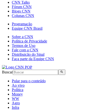
CNN Talks
Fórum CNN
Blogs CNN
Colunas CNN
Programação
Equipe CNN Brasil
Sobre a CNN
Política de Privacidade
Termos de Uso
Fale com a CNN
Distribuição do Sinal
Faça parte da Equipe CNN
Buscar
Pular para o conteúdo
Ao vivo
Política
Money
WW
Agro
Infra